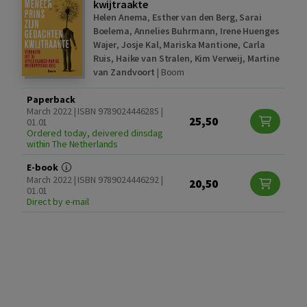
kwijtraakte
Helen Anema
,
Esther van den Berg
,
Sarai
Boelema
,
Annelies Buhrmann
,
Irene Huenges
Wajer
,
Josje Kal
,
Mariska Mantione
,
Carla
Ruis
,
Haike van Stralen
,
Kim Verweij
,
Martine
van Zandvoort
|
Boom
Paperback
March 2022 | ISBN 9789024446285 |
25,50
01.01
Ordered today, deivered dinsdag
within The Netherlands
E-book
March 2022 | ISBN 9789024446292 |
20,50
01.01
Direct by e-mail