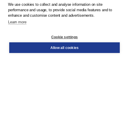
We use cookies to collect and analyse information on site
© 2026
Koninklijke Boom uitgevers
performance and usage, to provide social media features and to
enhance and customise content and advertisements.
Learn more
Customer service
Cookie settings
Support
Order
Allow all cookies
Returns
Teacher service
Contact
About Boom NT2
About us
Partners
Customized advice
Free shipping within NL above € 20
Shopping secure with Thuiswinkelwaarborg