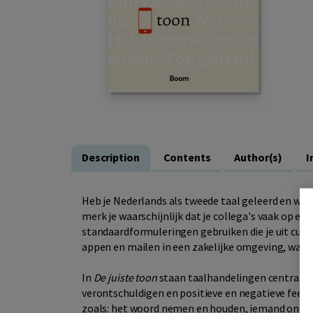
Description
Contents
Author(s)
I
Heb je Nederlands als tweede taal geleerd en wer
merk je waarschijnlijk dat je collega's vaak op 
standaardformuleringen gebruiken die je uit curs
appen en mailen in een zakelijke omgeving, waarb
In
De juiste toon
staan taalhandelingen centraal, z
verontschuldigen en positieve en negatieve feed
zoals: het woord nemen en houden, iemand onder