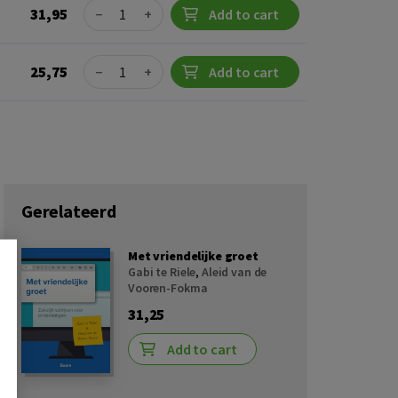
Quantity
31,95
−
+
Add to cart
Quantity
25,75
−
+
Add to cart
Gerelateerd
Met vriendelijke groet
Gabi te Riele
,
Aleid van de
Vooren-Fokma
31,25
Add to cart