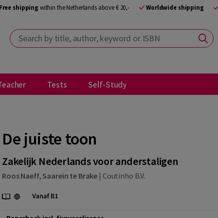
Free shipping
within the Netherlands above € 20,-
Worldwide shipping
Search by title, author, keyword or ISBN
Teacher
Tests
Self-Study
De juiste toon
Zakelijk Nederlands voor anderstaligen
Roos Naeff
,
Saarein te Brake
|
Coutinho B.V.