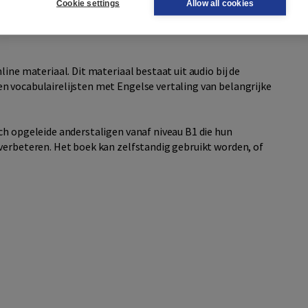
Cookie settings
Allow all cookies
 voorbeeldzinnen. Hiernaast besteden zij aandacht aan
tuk bevat tal van spreek- en schrijfoefeningen om
ine materiaal. Dit materiaal bestaat uit audio bij de
n vocabulairelijsten met Engelse vertaling van belangrijke
ch opgeleide anderstaligen vanaf niveau B1 die hun
verbeteren. Het boek kan zelfstandig gebruikt worden, of