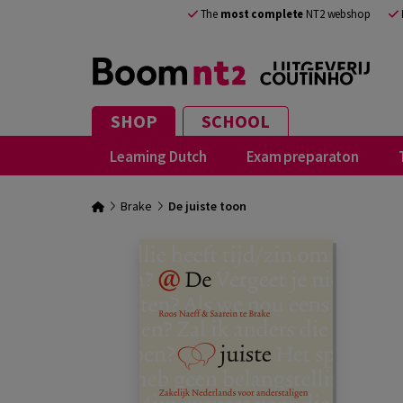
The
most complete
NT2 webshop
SHOP
SCHOOL
Learning Dutch
Exam preparaton
Brake
De juiste toon