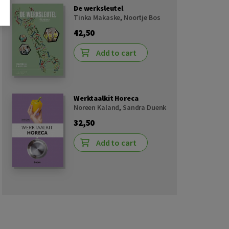
De werksleutel
Tinka Makaske
,
Noortje Bos
42,50
Add to cart
Werktaalkit Horeca
Noreen Kaland
,
Sandra Duenk
32,50
Add to cart