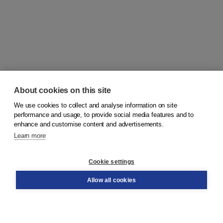
About cookies on this site
We use cookies to collect and analyse information on site
© 2026
Koninklijke Boom uitgevers
performance and usage, to provide social media features and to
enhance and customise content and advertisements.
Learn more
Customer service
Cookie settings
Support
Order
Allow all cookies
Returns
Teacher service
Contact