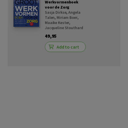
Werkvormenboek
voor de Zorg
Sasja Dirkse
,
Angela
Talen
,
Miriam Boer
,
Maaike Kester
,
Jacqueline Stouthard
49,95
Add to cart