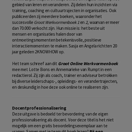
gebied van leren en veranderen. Zij delen hun inzichten via
training, coaching en cultuurtrajecten in organisaties. Ook
publiceerden zij meerdere boeken, waaronder het
succesvolle
Groot Werkvormenboek 1
en
2
, waarvan er meer
dan 70.000 verkocht zijn. Hun missie is: het beste uit
mensen en organisaties halen door van
ontmoetingsmomenten betekenisvolle, positieve
interactiemomenten te maken. Sasja en Angela richtten 20
jaar geleden 2KNOWHOW op.
Het team schreef aan dit
Groot Online Werkvormenboek
mee met Lotte Bons en Annemarieke van Rumpt in een
redactierol. Zij zijn als coach, trainer en adviseur betrokken
bij diverse leiderschaps-, opleidings- en verandertrajecten,
en deskundig in hoe deze ook online te realiseren zijn.
Docentprofessionalisering
Deze uitgave is bedoeld ter bevordering van de eigen
professionalisering als docent. Voor deze titel is het niet
mogelijk om een gratis beoordelingsexemplaar aan te
vragen. Samen met je team dit boek lezen?
Bij een