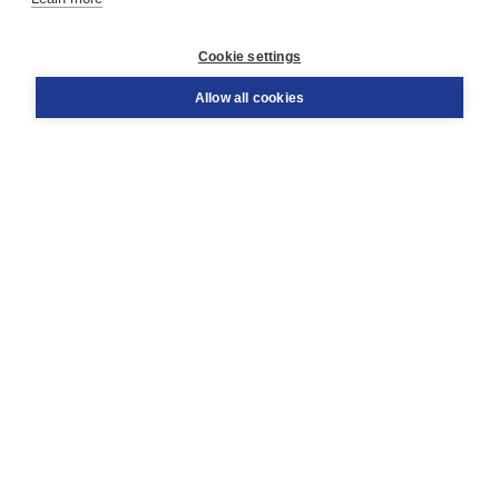
Customer service
Cookie settings
Support
Order
Allow all cookies
Returns
Teacher service
Contact
About Boom NT2
About us
Partners
Customized advice
Free shipping within NL above € 20
Shopping secure with Thuiswinkelwaarborg
Terms and Conditions (for consumers)