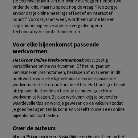
De technische kant van het online overleggen hebben we
onder de knie, maar nu speelt nog de vraag: ‘Hoe zorg je
ervoor dat je online meetings effectief en interactief
houdt?’. Voordat je het weet, wordt een online les een
lange monoloog en veranderen vergaderingen in
technocratische contactmomenten.
Voor elke bijeenkomst passende
werkvormen
Het Groot Online Werkvormenboek
bevat zestig
verschillende online werkvormen. Of het nu gaat om
kennismaken, brainstormen, beslissen of evalueren: in dit
boek vind je voor elke bijeenkomst meerdere passende
werkvormen die je online kunt inzetten. Het boek geeft ook
uitleg over de theorie en helpt je de meest geschikte
werkvorm te kiezen. Bij elke werkvorm krijg je bovendien
waardevolle tips en word je gewezen op de valkuilen zodat
je goed beslagen ten ijs komt en vol zelftrouwen een online
bijeenkomst kunt leiden.
Over de auteurs
Al ruim 25 jaar inspireren Sasja Dirkse en Angela Talen op het