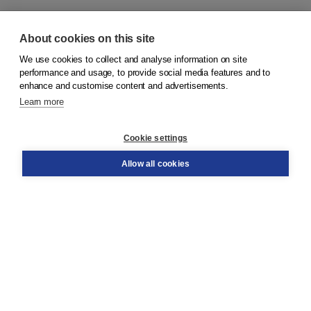
About cookies on this site
We use cookies to collect and analyse information on site
© 2026
Koninklijke Boom uitgevers
performance and usage, to provide social media features and to
enhance and customise content and advertisements.
Learn more
Customer service
Cookie settings
Support
Order
Allow all cookies
Returns
Teacher service
Contact
About Boom NT2
About us
Partners
Customized advice