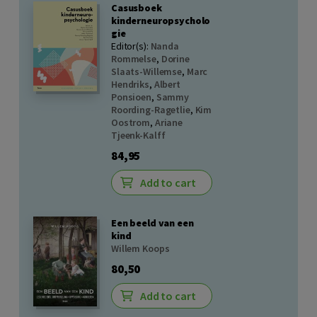
Casusboek
kinderneuropsycholo
gie
Editor(s):
Nanda
Rommelse
,
Dorine
Slaats-Willemse
,
Marc
Hendriks
,
Albert
Ponsioen
,
Sammy
Roording-Ragetlie
,
Kim
Oostrom
,
Ariane
Tjeenk-Kalff
84,95
Add to cart
Een beeld van een
kind
Willem Koops
80,50
Add to cart