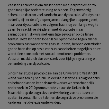
Vaessens streven is om alle kinderen met leerproblemen zo
goed mogelijke ondersteuning te bieden. Tegenwoordig
schenkt ze daarom veel aandacht aan dyscalculie. Wat dyslexie
betreft, zijn er de afgelopen jaren belangrijke stappen gezet,
maar voor dyscalculie is er volgens haar nog een lange weg te
gaan. Te vaak blijven kinderen met dyscalculie maar
aanmodderen, dikwijls met ernstige gevolgen op de lange
termijn. Deze kinderen lopen later bijvoorbeeld tegen allerlei
problemen aan wanneer ze gaan studeren, hebben een minder
goede baan dan op basis van hun capaciteiten mogelijk is en ze
worstelen soms ook met sociaal-emotionele problemen.
Vaessen maakt zich dan ook sterk voor tijdige signalering en
behandeling van dyscalculie.
Sinds haar studie psychologie aan de Universiteit Maastricht
werkt Vaessen bij het RID. In eerste instantie als diagnosticus
en behandelaar en later als medewerker wetenschappelijk
onderzoek. In 2010 promoveerde ze aan de Universiteit
Maastricht op de cognitieve ontwikkeling van het lezen en
spellen in verschillende talen en de cognitieve problemen die
kinderen met dyslexie ondervinden.