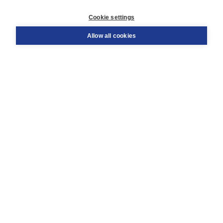
Customer service
Cookie settings
Support
Order
Allow all cookies
Returns
Teacher service
Contact
About Boom NT2
About us
Partners
Customized advice
Free shipping within NL above € 20
Shopping secure with Thuiswinkelwaarborg
Terms and Conditions (for consumers)
Terms and Conditions (for businesses)