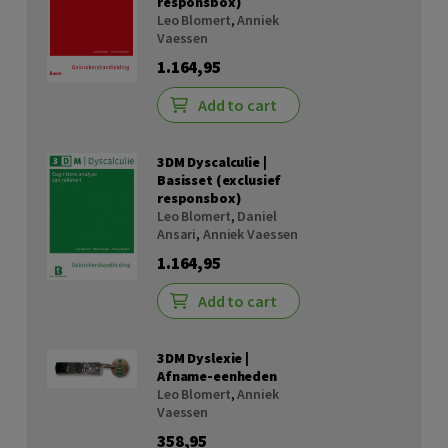
responsbox)
Leo Blomert
,
Anniek
Vaessen
1.164,95
Add to cart
3DM Dyscalculie |
Basisset (exclusief
responsbox)
Leo Blomert
,
Daniel
Ansari
,
Anniek Vaessen
1.164,95
Add to cart
3DM Dyslexie |
Afname-eenheden
Leo Blomert
,
Anniek
Vaessen
358,95