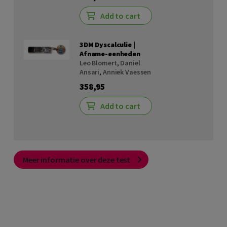
Add to cart
3DM Dyscalculie |
Afname-eenheden
Leo Blomert
,
Daniel
Ansari
,
Anniek Vaessen
358,95
Add to cart
Meer informatie over deze test