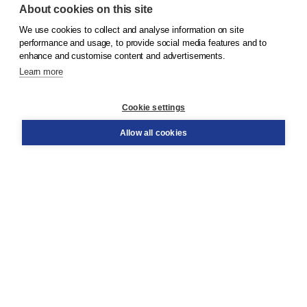
About cookies on this site
We use cookies to collect and analyse information on site
© 2026
Koninklijke Boom uitgevers
performance and usage, to provide social media features and to
enhance and customise content and advertisements.
Learn more
Customer service
Cookie settings
Support
Order
Allow all cookies
Returns
Teacher service
Contact
About Boom NT2
About us
Partners
Customized advice
Free shipping within NL above € 20