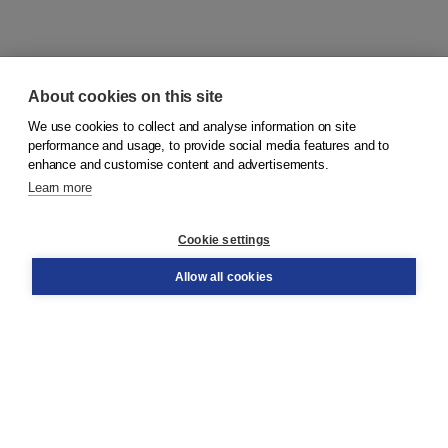
About cookies on this site
We use cookies to collect and analyse information on site
© 2026
Koninklijke Boom uitgevers
performance and usage, to provide social media features and to
enhance and customise content and advertisements.
Learn more
Customer service
Cookie settings
Support
Order
Allow all cookies
Returns
Teacher service
Contact
About Boom NT2
About us
Partners
Customized advice