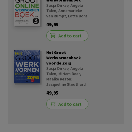
Werkvormenboek
Sasja Dirkse
,
Angela
Talen
,
Annemarieke
van Rumpt
,
Lotte Bons
49,95
Add to cart
Het Groot
Werkvormenboek
voor de Zorg
Sasja Dirkse
,
Angela
Talen
,
Miriam Boer
,
Maaike Kester
,
Jacqueline Stouthard
49,95
Add to cart