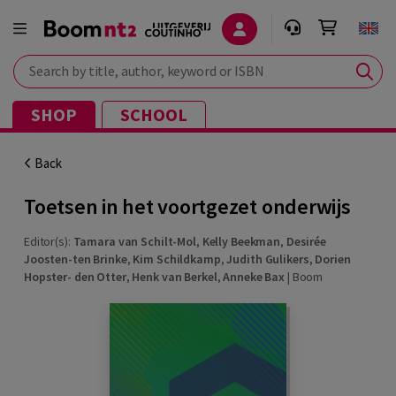
Search by title, author, keyword or ISBN
SHOP
SCHOOL
Back
Toetsen in het voortgezet onderwijs
Editor(s):
Tamara van Schilt-Mol
,
Kelly Beekman
,
Desirée
Joosten-ten Brinke
,
Kim Schildkamp
,
Judith Gulikers
,
Dorien
Hopster- den Otter
,
Henk van Berkel
,
Anneke Bax
|
Boom