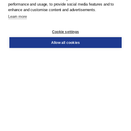
© 2026
Koninklijke Boom uitgevers
performance and usage, to provide social media features and to
enhance and customise content and advertisements.
Learn more
Customer service
Cookie settings
Support
Order
Allow all cookies
Returns
Teacher service
Contact
About Boom NT2
About us
Partners
Customized advice
Free shipping within NL above € 20
Shopping secure with Thuiswinkelwaarborg