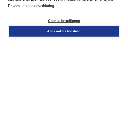
Privacy- en cookieverklaring
Klantenservice
Cookie-instellingen
Support
Bestellen
Alle cookies toestaan
​Retourneren
Docentenservice
Contact
Over Boom NT2
Over ons
Partners
Advies op maat
Gratis verzending in NL vanaf € 20,-.
Veilig winkelen met Thuiswinkelwaarborg