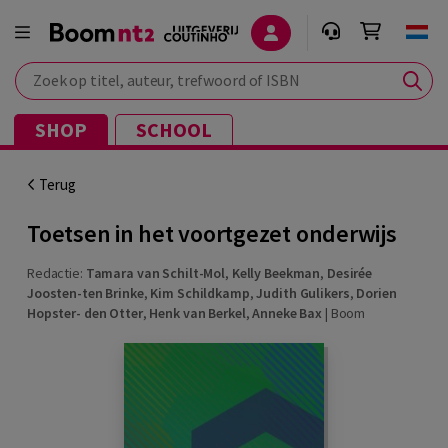
Zoek op titel, auteur, trefwoord of ISBN
SHOP
SCHOOL
Terug
Toetsen in het voortgezet onderwijs
Redactie:
Tamara van Schilt-Mol
,
Kelly Beekman
,
Desirée
Joosten-ten Brinke
,
Kim Schildkamp
,
Judith Gulikers
,
Dorien
Hopster- den Otter
,
Henk van Berkel
,
Anneke Bax
|
Boom