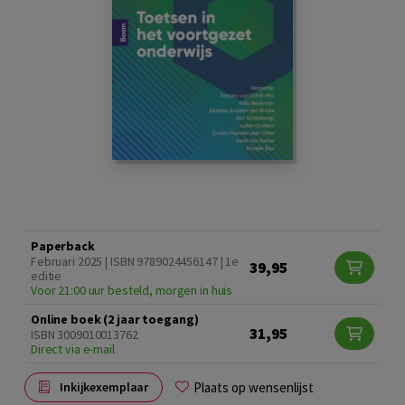
Paperback
Februari 2025 | ISBN 9789024456147 | 1e
39,95
editie
Voor 21:00 uur besteld, morgen in huis
Online boek (2 jaar toegang)
31,95
ISBN 3009010013762
Direct via e-mail
Plaats op wensenlijst
Inkijkexemplaar