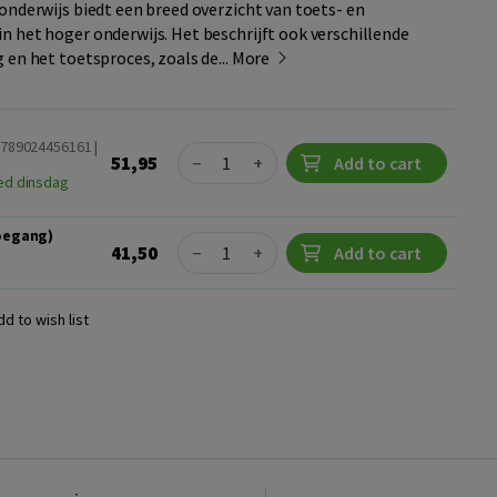
onderwijs biedt een breed overzicht van toets- en
 het hoger onderwijs. Het beschrijft ook verschillende
 en het toetsproces, zoals de...
More
9789024456161 |
Quantity
51,95
−
+
Add to cart
ed dinsdag
toegang)
Quantity
41,50
−
+
Add to cart
dd to wish list