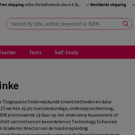
Free shipping
within the Netherlands above € 20,-
Worldwide shipping
Search by title, author, keyword or ISBN
Teacher
Tests
Self-Study
inke
erde Toegepaste Onderwijskunde (meetmethoden en data-
023 werkte zij als toetsdeskundige, onderwijstechnoloog,
 2008 promoveerde zij daar op het onderwerp Assessment of
waliteit van toetsen en beoordelen en Technology Enhanced
en Academic director van de masteropleiding
culteit Onderwijswetenschappen van de Open Universiteit en