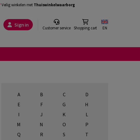
Veilig winkelen met
Thuiswinkelwaarborg
Sign in
Customer service
Shopping cart
EN
A
B
C
D
E
F
G
H
I
J
K
L
M
N
O
P
Q
R
S
T