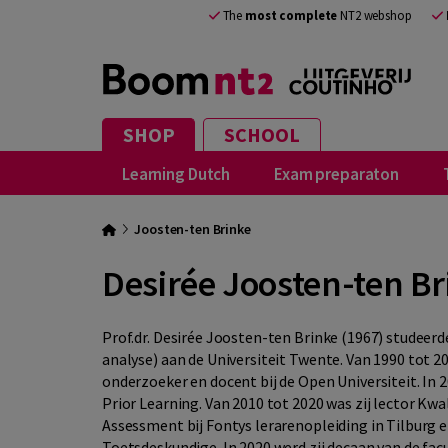
The
most complete
NT2 webshop
SHOP
SCHOOL
Learning Dutch
Exam preparaton
Joosten-ten Brinke
Desirée Joosten-ten Br
Prof.dr. Desirée Joosten-ten Brinke (1967) stude
analyse) aan de Universiteit Twente. Van 1990 tot 2
onderzoeker en docent bij de Open Universiteit. In
Prior Learning. Van 2010 tot 2020 was zij lector K
Assessment bij Fontys lerarenopleiding in Tilburg 
Toetsdeskundige. In 2020 werd zij decaan van de fa