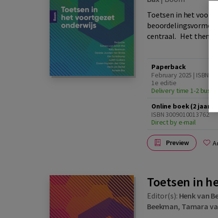
Toetsen in het voortg
beoordelingsvormen i
centraal. Het thema f
Paperback
February 2025 | ISBN 9
1e editie
Delivery time 1-2 busi
Online boek (2 jaar 
ISBN 3009010013762
Direct by e-mail
Preview
A
Toetsen in he
Editor(s):
Henk van Be
Beekman
,
Tamara van