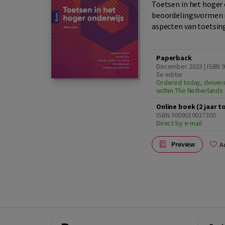
Toetsen in het hoger 
beoordelingsvormen in
aspecten van toetsing
Paperback
December 2023 | ISBN 
5e editie
Ordered today, deiver
within The Netherlands
Online boek (2 jaar 
ISBN 3009010037300
Direct by e-mail
Preview
A