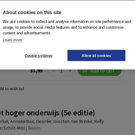
ezet onderwijs biedt een breed overzicht van toets- en
About cookies on this site
n het voortgezet onderwijs. In het boek staan zes thema’s
We use cookies to collect and analyse information on site performance and
uncties van toet...
More
usage, to provide social media features and to enhance and customise
content and advertisements.
Learn more
Quantity
789024456147 |
39,95
−
+
Add to cart
Cookie settings
Allow all cookies
ness days
toegang)
Quantity
31,95
−
+
Add to cart
dd to wish list
t hoger onderwijs (5e editie)
rkel
,
Anneke Bax
,
Desirée Joosten-ten Brinke
,
Kelly
 Schilt-Mol
|
Boom