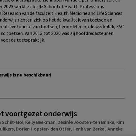
2023 werkt zij bij de School of Health Professions
Research van de faculteit Health Medicine and Life Sciences
nderwijs richten zich op het de kwaliteit van toetsen en
matieve functie van toetsen, beoordelen op de werkplek, EVC
 toetsen. Van 2013 tot 2020 was zij hoofdredacteur en
voor de toetspraktijk.
rwijs is nu beschikbaar!
et voortgezet onderwijs
 Schilt-Mol
,
Kelly Beekman
,
Desirée Joosten-ten Brinke
,
Kim
ulikers
,
Dorien Hopster- den Otter
,
Henk van Berkel
,
Anneke