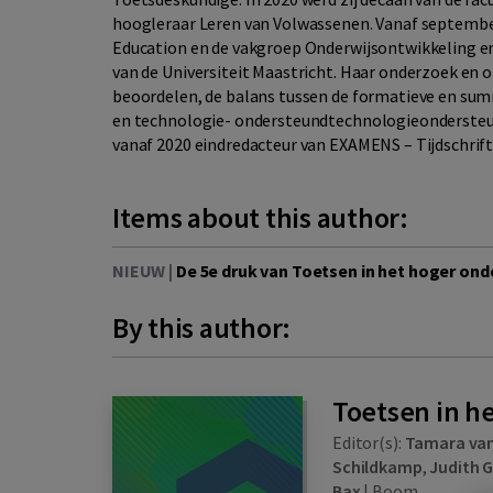
hoogleraar Leren van Volwassenen. Vanaf september 
Education en de vakgroep Onderwijsontwikkeling en 
van de Universiteit Maastricht. Haar onderzoek en o
beoordelen, de balans tussen de formatieve en sum
en technologie- ondersteundtechnologieondersteund
vanaf 2020 eindredacteur van EXAMENS – Tijdschrift 
Items about this author:
NIEUW |
De 5e druk van Toetsen in het hoger onde
By this author:
Toetsen in h
Editor(s):
Tamara van
Schildkamp
,
Judith G
Bax
|
Boom