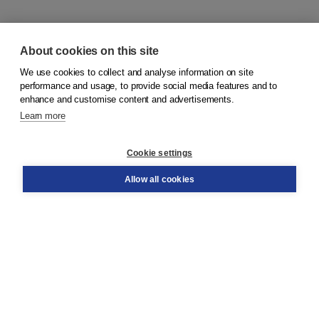
About cookies on this site
We use cookies to collect and analyse information on site
© 2026
Koninklijke Boom uitgevers
performance and usage, to provide social media features and to
enhance and customise content and advertisements.
Learn more
Customer service
Cookie settings
Support
Order
Allow all cookies
Returns
Teacher service
Contact
About Boom NT2
About us
Partners
Customized advice