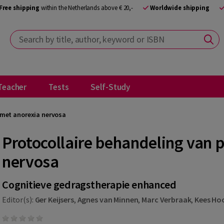
Free shipping
within the Netherlands above € 20,-
Worldwide shipping
Search by title, author, keyword or ISBN
Teacher
Tests
Self-Study
 met anorexia nervosa
Protocollaire behandeling van 
nervosa
Cognitieve gedragstherapie enhanced
Editor(s):
Ger Keijsers
,
Agnes van Minnen
,
Marc Verbraak
,
Kees Ho