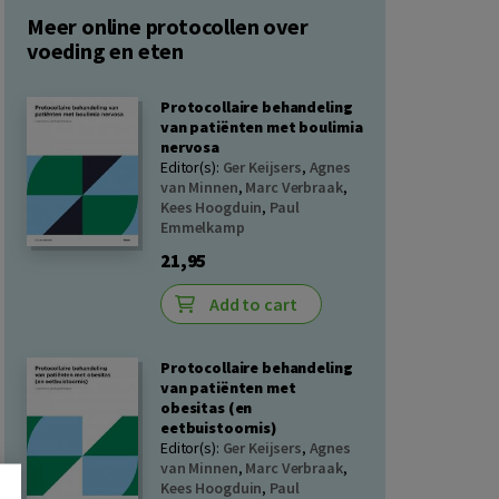
Meer online protocollen over
voeding en eten
Protocollaire behandeling
van patiënten met boulimia
nervosa
Editor(s):
Ger Keijsers
,
Agnes
van Minnen
,
Marc Verbraak
,
Kees Hoogduin
,
Paul
Emmelkamp
21,95
Add to cart
Protocollaire behandeling
van patiënten met
obesitas (en
eetbuistoornis)
Editor(s):
Ger Keijsers
,
Agnes
van Minnen
,
Marc Verbraak
,
Kees Hoogduin
,
Paul