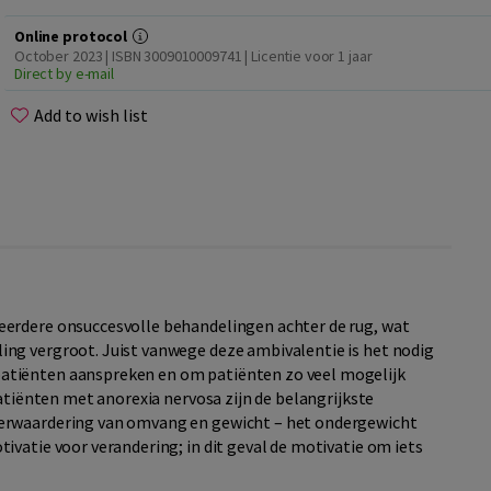
Online protocol
October 2023 | ISBN 3009010009741 | Licentie voor 1 jaar
Direct by e-mail
Add to wish list
eerdere onsuccesvolle behandelingen achter de rug, wat
ng vergroot. Juist vanwege deze ambivalentie is het nodig
atiënten aanspreken en om patiënten zo veel mogelijk
patiënten met anorexia nervosa zijn de belangrijkste
erwaardering van omvang en gewicht – het ondergewicht
ivatie voor verandering; in dit geval de motivatie om iets