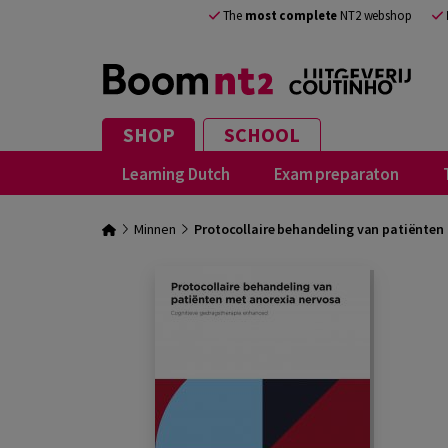
The
most complete
NT2 webshop
SHOP
SCHOOL
Learning Dutch
Exam preparaton
Minnen
Protocollaire behandeling van patiënten