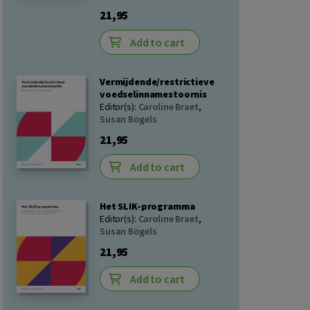
21,95
Add to cart
Vermijdende/restrictieve
voedselinnamestoornis
Editor(s):
Caroline Braet
,
Susan Bögels
21,95
Add to cart
Het SLIK-programma
Editor(s):
Caroline Braet
,
Susan Bögels
21,95
Add to cart