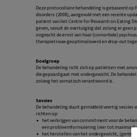
Deze protocollaire behandeling is gebaseerd op F
disorders (2008), aangevuld met een recente upd
patient van het Centre for Research on Eating Di
geven, vanuit de overtuiging dat zolang er geen p
ongeacht de ernst van haar (comorbide) psychopa
therapietrouw geoptimaliseerd en drop-out teg
Doelgroep
De behandeling richt zich op patiënten met anor
die gepaard gaat met ondergewicht. De behandel
zolang het somatisch verantwoord is.
Sessies
De behandeling duurt gemiddeld veertig sessies van
richten op:
het verkrijgen van commitment voor de behand
een probleemformulering (vier tot maximaal a
het herstellen van het ondergewicht, (gemidd