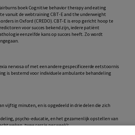
airburns boek Cognitive behavior therapy and eating
ate vanuit de webtraining CBT-E and the underweight
sorders in Oxford (CREDO). CBT-E is erop gericht hoop te
redictoren voor succes bekend zijn, iedere patiënt
thologie eenzelfde kans op succes heeft. Zo wordt
engegaan.
exia nervosa of met een andere gespecificeerde eetstoornis
ing is bestemd voor individuele ambulante behandeling
 vijftig minuten, en is opgedeeld in drie delen die zich
eling, psycho-educatie, en het gezamenlijk opstellen van
cht weken, twee sessie per week);
eld tweeëntwintig sessies gedurende achttien weken,