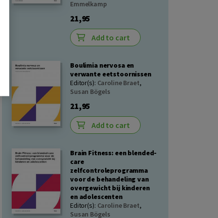
Emmelkamp
21,95
Add to cart
Boulimia nervosa en
verwante eetstoornissen
Editor(s):
Caroline Braet
,
Susan Bögels
21,95
Add to cart
Brain Fitness: een blended-
care
zelfcontroleprogramma
voor de behandeling van
overgewicht bij kinderen
en adolescenten
Editor(s):
Caroline Braet
,
Susan Bögels