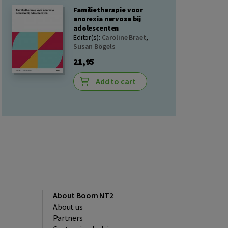
Familietherapie voor
anorexia nervosa bij
adolescenten
Editor(s):
Caroline Braet
,
Susan Bögels
21,95
Add to cart
About Boom NT2
About us
Partners