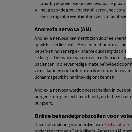
waarbij elke vier weken een evaluatie plaatsvin
het gezonde gewicht stabiliseren, het consoli
een terugvalpreventieplan (zes tot acht sessie
Anorexia nervosa (AN)
Anorexia nervosa kenmerkt zich door een verstoor
gewichtsverlies leidt. Mensen met anorexia-nerv
beperken hun energie-inname dusdanig dat dit res
te laag is. De manier waarop zij hun lichaamsgew
patiënten in onevenredige mate beïnvloed door h
ze die kunnen controleren en door oordelen over zi
lichaamsgewicht hardnekkig ontkennen.
Anorexia nervosa wordt onderscheiden in twee subt
purgeert en geen eetbuien heeft; en het eetbuien
purgeert.
Online behandelprotocollen voor vol
Deze behandeling is onderdeel van
Protocollaire
onder redactie van Ger Keijsers, Agnes van Minn