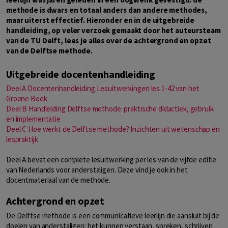
methode is dwars en totaal anders dan andere methodes,
maar uiterst effectief. Hieronder en in de uitgebreide
handleiding, op veler verzoek gemaakt door het auteursteam
van de TU Delft, lees je alles over de achtergrond en opzet
van de Delftse methode.
Uitgebreide docentenhandleiding
Deel A Docentenhandleiding Lesuitwerkingen les 1-42 van het
Groene Boek
Deel B Handleiding Delftse methode: praktische didactiek, gebruik
en implementatie
Deel C Hoe werkt de Delftse methode? Inzichten uit wetenschap en
lespraktijk
Deel A bevat een complete lesuitwerking per les van de vijfde editie
van Nederlands voor anderstaligen. Deze vind je ook in het
docentmateriaal van de methode.
Achtergrond en opzet
De Delftse methode is een communicatieve leerlijn die aansluit bij de
doelen van anderstaligen: het kunnen verstaan, spreken, schrijven