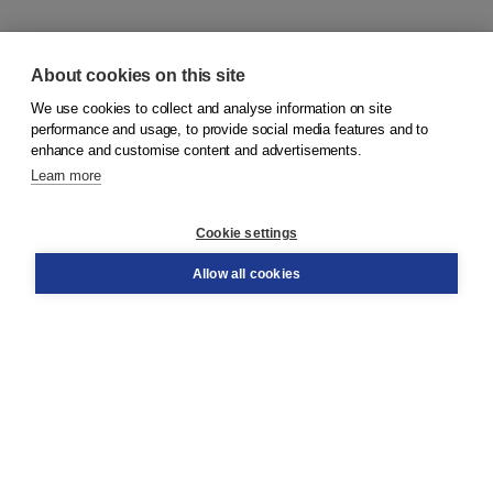
About cookies on this site
We use cookies to collect and analyse information on site
© 2026
Koninklijke Boom uitgevers
performance and usage, to provide social media features and to
enhance and customise content and advertisements.
Learn more
Customer service
Cookie settings
Support
Order
Allow all cookies
Returns
Teacher service
Contact
About Boom NT2
About us
Partners
Customized advice