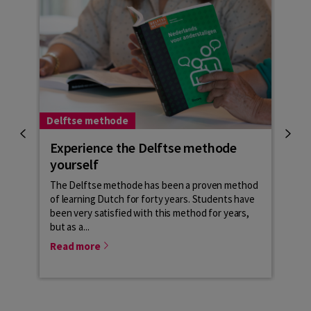
Delftse methode
Learn
Experience the Delftse methode
Hoe
yourself
Veel 
lesme
The Delftse methode has been a proven method
cursi
of learning Dutch for forty years. Students have
NT2-l
been very satisfied with this method for years,
but as a...
Rea
Read more