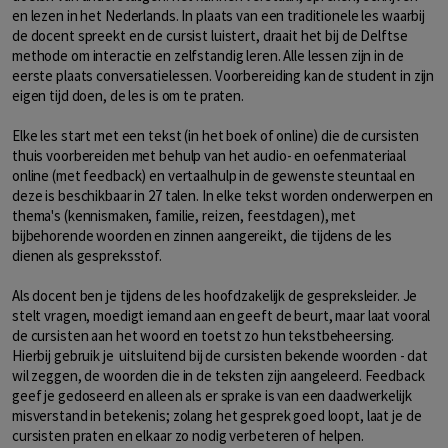
en lezen in het Nederlands. In plaats van een traditionele les waarbij
de docent spreekt en de cursist luistert, draait het bij de Delftse
methode om interactie en zelfstandig leren. Alle lessen zijn in de
eerste plaats conversatielessen. Voorbereiding kan de student in zijn
eigen tijd doen, de les is om te praten.
Elke les start met een tekst (in het boek of online) die de cursisten
thuis voorbereiden met behulp van het audio- en oefenmateriaal
online (met feedback) en vertaalhulp in de gewenste steuntaal en
deze is beschikbaar in 27 talen. In elke tekst worden onderwerpen en
thema's (kennismaken, familie, reizen, feestdagen), met
bijbehorende woorden en zinnen aangereikt, die tijdens de les
dienen als gespreksstof.
Als docent ben je tijdens de les hoofdzakelijk de gespreksleider. Je
stelt vragen, moedigt iemand aan en geeft de beurt, maar laat vooral
de cursisten aan het woord en toetst zo hun tekstbeheersing.
Hierbij gebruik je uitsluitend bij de cursisten bekende woorden - dat
wil zeggen, de woorden die in de teksten zijn aangeleerd. Feedback
geef je gedoseerd en alleen als er sprake is van een daadwerkelijk
misverstand in betekenis; zolang het gesprek goed loopt, laat je de
cursisten praten en elkaar zo nodig verbeteren of helpen.