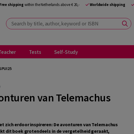
Free shipping
within the Netherlands above € 20,-
Worldwide shipping
Search by title, author, keyword or ISBN
Teacher
Tests
Self-Study
SPUI25
5
vonturen van Telemachus
iet zich erdoor inspireren: De avonturen van Telemachus
jkt dit boek grotendeels in de vergetelheid geraakt,