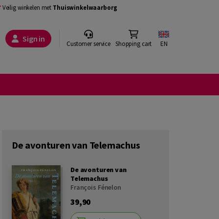
Veilig winkelen met
Thuiswinkelwaarborg
Sign in
Customer service
Shopping cart
EN
De avonturen van Telemachus
De avonturen van
Telemachus
François Fénelon
39,90