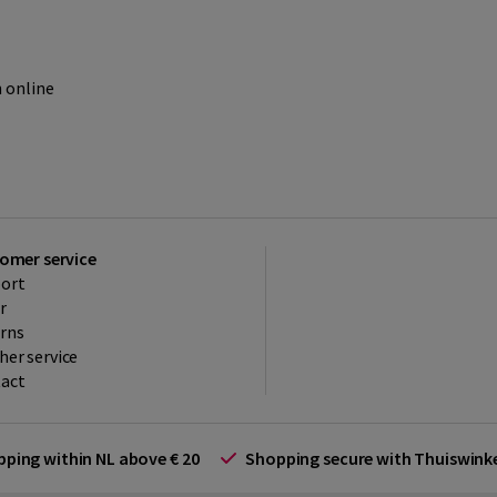
 online
omer service
ort
r
rns
her service
act
ipping within NL above € 20
Shopping secure with Thuiswin