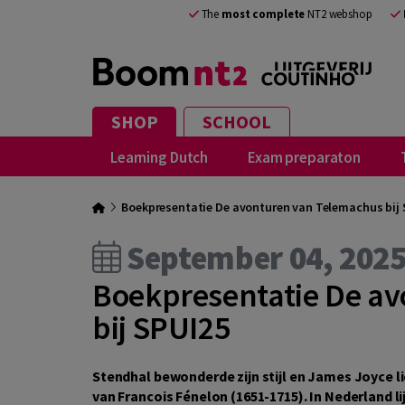
The
most complete
NT2 webshop
SHOP
SCHOOL
Learning Dutch
Exam preparaton
Boekpresentatie De avonturen van Telemachus bij 
September 04, 202
Boekpresentatie De a
bij SPUI25
Stendhal bewonderde zijn stijl en James Joyce l
van Francois Fénelon (1651-1715). In Nederland li