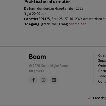
Praktische informatie
Datum:
donderdag 4 september 2025
Tijd:
20.00 uur
Locatie:
SPUI25, Spui 25-27, 1012 WX Amsterdam én
Toegang:
gratis, wel graag
aanmelden
Cust
Supp
© 2026
Koninklijke Boom
Orde
uitgevers
Retu
Teac
Cont
Free sh