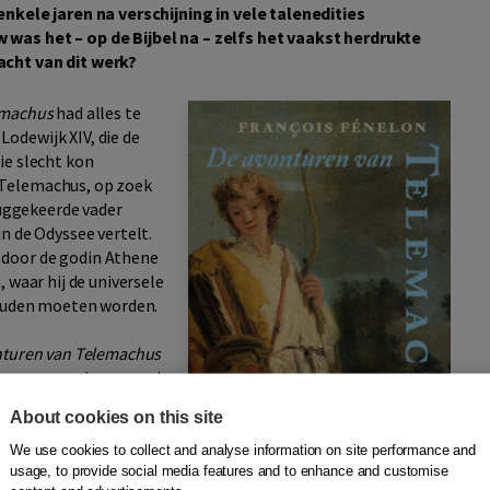
enkele jaren na verschijning in vele talenedities
was het – op de Bijbel na – zelfs het vaakst herdrukte
acht van dit werk?
emachus
had alles te
odewijk XIV, die de
ie slecht kon
 Telemachus, op zoek
ruggekeerde vader
n de Odyssee vertelt.
 door de godin Athene
 waar hij de universele
 zouden moeten worden.
nturen van Telemachus
igen we ons deze avond
lons stijl heeft nog
About cookies on this site
rbij politieke lessen
We use cookies to collect and analyse information on site performance and
usage, to provide social media features and to enhance and customise