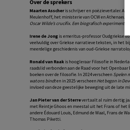
Over de sprekers
Maarten Asscher
is schrijver en poëzievertaler. Ac
Meulenhoff, het ministerie van OCW en Athenaeum B
Oscar Wilde’s crucifix. Een biografisch experiment
.
Irene de Jong
is emeritus-professor Oudgriekse lit
veelvuldig over Griekse narratieve teksten, in het 
meerdelige geschiedenis van oud-Griekse narratologi
Ronald van Raak
is hoogleraar Filosofie in Nederl
raadslid verbonden aan de Raad voor het Openbaar 
boeken over de filosofie. In 2024 verscheen
Spelen m
wat ons bindt
en in 2025 verscheen
Het begon in Dev
invloed van deze geestelijke beweging uit de late
Jan Pieter van der Sterre
vertaalt al ruim dertig j
met Reintje Ghoos en meestal uit het Frans of het En
andere Édouard Louis, Edmund de Waal, Frans de Wa
Thomas Piketti.