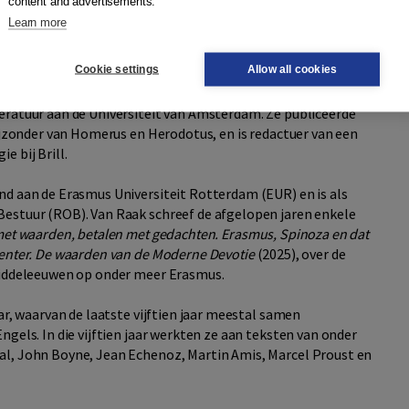
content and advertisements.
Learn more
htereenvolgens was hij werkzaam bij Uitgeverij J.M.
oekhandel. In maart 2025 verscheen zijn jongste boek,
Cookie settings
Allow all cookies
eratuur aan de Universiteit van Amsterdam. Ze publiceerde
bijzonder van Homerus en Herodotus, en is redactuer van een
e bij Brill.
and aan de Erasmus Universiteit Rotterdam (EUR) en is als
Bestuur (ROB). Van Raak schreef de afgelopen jaren enkele
et waarden, betalen met gedachten. Erasmus, Spinoza en dat
enter. De waarden van de Moderne Devotie
(2025), over de
 middeleeuwen op onder meer Erasmus.
aar, waarvan de laatste vijftien jaar meestal samen
gels. In die vijftien jaar werkten ze aan teksten van onder
al, John Boyne, Jean Echenoz, Martin Amis, Marcel Proust en