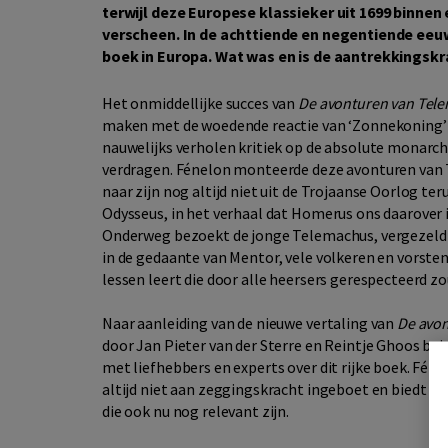
terwijl deze Europese klassieker uit 1699 binnen 
verscheen. In de achttiende en negentiende eeuw 
boek in Europa. Wat was en is de aantrekkingskr
Het onmiddellijke succes van
De avonturen van Tel
maken met de woedende reactie van ‘Zonnekoning’ L
nauwelijks verholen kritiek op de absolute monarch
verdragen. Fénelon monteerde deze avonturen van
naar zijn nog altijd niet uit de Trojaanse Oorlog te
Odysseus, in het verhaal dat Homerus ons daarover i
Onderweg bezoekt de jonge Telemachus, vergezeld
in de gedaante van Mentor, vele volkeren en vorsten,
lessen leert die door alle heersers gerespecteerd
Naar aanleiding van de nieuwe vertaling van
De avo
door Jan Pieter van der Sterre en Reintje Ghoos bu
met liefhebbers en experts over dit rijke boek. Féne
altijd niet aan zeggingskracht ingeboet en biedt daa
die ook nu nog relevant zijn.