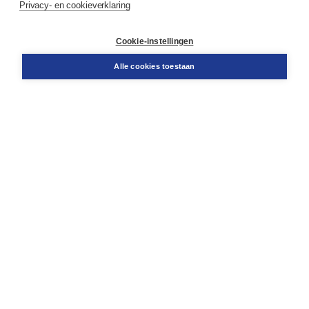
Privacy- en cookieverklaring
Klantenservice
Cookie-instellingen
Support
Bestellen
Alle cookies toestaan
​Retourneren
Docentenservice
Contact
Over Boom NT2
Over ons
Partners
Advies op maat
Gratis verzending in NL vanaf € 20,-.
Veilig winkelen met Thuiswinkelwaarborg
Algemene voorwaarden