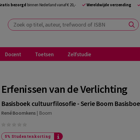
Gratis bezorgd
binnen Nederland vanaf € 20,-
Wereldwijde verzending
Zoek op titel, auteur, trefwoord of ISBN
Docent
Toetsen
Zelfstudie
Erfenissen van de Verlichting
Basisboek cultuurfilosofie - Serie Boom Basisbo
René Boomkens
|
Boom
5% Studentenkorting