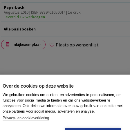
Paperback
Augustus 2010 | ISBN 9789461050014 | 1e druk
Levertijd 1-2 werkdagen
Alle Basisboeken
Plaats op wensenlijst
Inkijkexemplaar
Over de cookies op deze website
dstalige inleiding in de cultuurfilosofie. Op toegankelijke
belangrijkste problemen en denkers binnen deze discipline.
We gebruiken cookies om content en advertenties te personaliseren, om
functies voor social media te bieden en om ons websiteverkeer te
analyseren. Ook delen we informatie over jouw gebruik van onze site met
onze partners voor social media, adverteren en analyse.
de cultuurfilosofie samenhang vanuit het grote dilemma
Privacy- en cookieverklaring
ussen verlichting en romantiek. In de diverse hoofdstukken
verband gebracht met klasse, moderniteit, politiek, kunst,