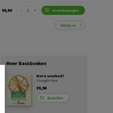
Quantity
49,90
−
+
In winkelwagen
Bekijk nu
Meer Basisboeken
Wat is waarheid?
Chunglin Kwa
39,90
Bestellen