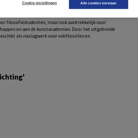
Cookie-instellingen
Alle cookies toestaan
oor filosofiestudenten, maar ook aantrekkelijk voor
appen en aan de kunstacademies. Door het uitgebreide
eschikt als naslagwerk voor vakfilosofen en
ichting'