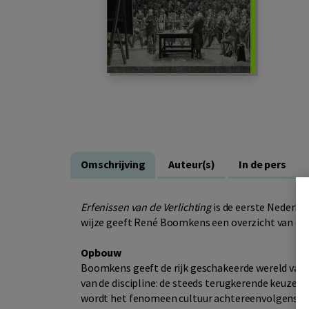
Omschrijving
Auteur(s)
In de pers
Erfenissen van de Verlichting
is de eerste Nederlan
wijze geeft René Boomkens een overzicht van de 
Opbouw
Boomkens geeft de rijk geschakeerde wereld van 
van de discipline: de steeds terugkerende keuze t
wordt het fenomeen cultuur achtereenvolgens in 