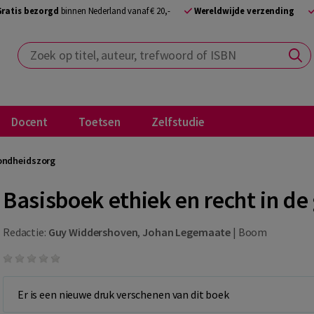
Gratis bezorgd
binnen Nederland vanaf € 20,-
Wereldwijde verzending
Zoek op titel, auteur, trefwoord of ISBN
Docent
Toetsen
Zelfstudie
zondheidszorg
Basisboek ethiek en recht in d
Redactie:
Guy Widdershoven
,
Johan Legemaate
|
Boom
Er is een nieuwe druk verschenen van dit boek