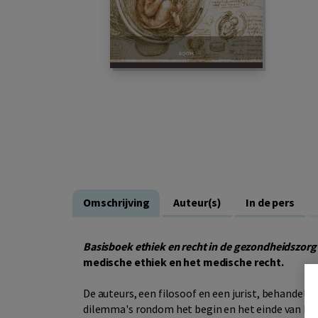
Omschrijving
Auteur(s)
In de pers
Basisboek ethiek en recht in de gezondheidszorg
medische ethiek en het medische recht.
De auteurs, een filosoof en een jurist, behandele
dilemma's rondom het begin en het einde van het 