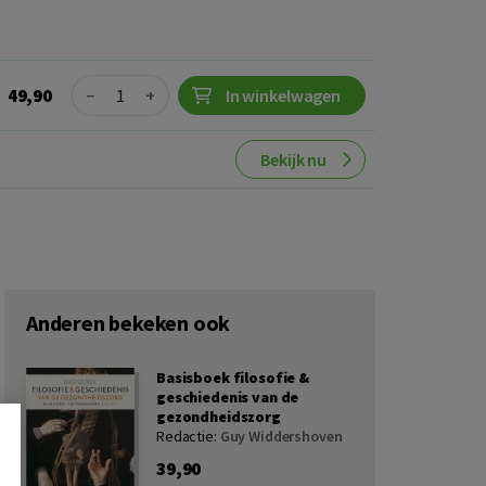
Quantity
49,90
−
+
In winkelwagen
Bekijk nu
Anderen bekeken ook
Basisboek filosofie &
geschiedenis van de
gezondheidszorg
Redactie:
Guy Widdershoven
39,90