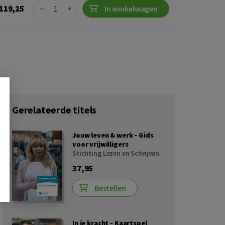
Quantity
119,25
−
+
In winkelwagen
Gerelateerde titels
Jouw leven & werk - Gids
voor vrijwilligers
Stichting Lezen en Schrijven
37,95
Bestellen
In je kracht - Kaartspel