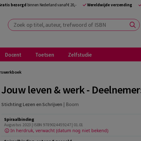
Gratis bezorgd
binnen Nederland vanaf € 20,-
Wereldwijde verzending
Zoek op titel, auteur, trefwoord of ISBN
Docent
Toetsen
Zelfstudie
erswerkboek
Jouw leven & werk - Deelneme
Stichting Lezen en Schrijven
|
Boom
Spiraalbinding
Augustus 2023 | ISBN 9789024459247 | 01.01
In herdruk, verwacht (datum nog niet bekend)