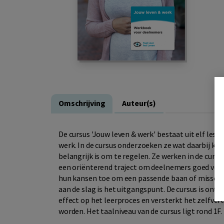
Omschrijving
Auteur(s)
De cursus 'Jouw leven & werk' bestaat uit elf less
werk. In de cursus onderzoeken ze wat daarbij ko
belangrijk is om te regelen. Ze werken in de curs
een oriënterend traject om deelnemers goed voor 
hun kansen toe om een passende baan of misschie
aan de slag is het uitgangspunt. De cursus is ont
effect op het leerproces en versterkt het zelfv
worden. Het taalniveau van de cursus ligt rond 1