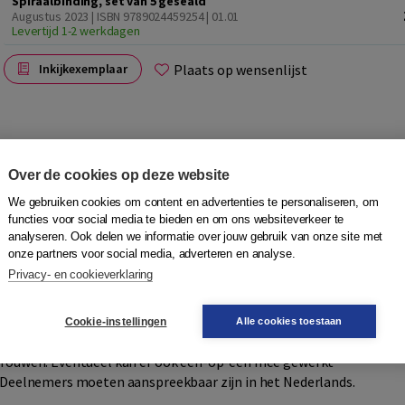
Spiraalbinding, set van 5 geseald
Augustus 2023 | ISBN 9789024459254 | 01.01
Levertijd 1-2 werkdagen
Plaats op wensenlijst
Inkijkexemplaar
Over de cookies op deze website
We gebruiken cookies om content en advertenties te personaliseren, om
functies voor social media te bieden en om ons websiteverkeer te
analyseren. Ook delen we informatie over jouw gebruik van onze site met
en voor laaggeletterden die een stap willen zetten richting
onze partners voor social media, adverteren en analyse.
mt kijken, wat werken zal veranderen in hun leven en wat
Privacy- en cookieverklaring
us ook aan zelfvertrouwen en zelfinzicht. De lessen vormen
te bereiden voordat zij gaan solliciteren. Hierdoor nemen
n vrijwilligerswerk te vinden en dit te behouden. Duurzaam
Cookie-instellingen
Alle cookies toestaan
wikkeld om mee te werken in groepen. Dit heeft een positief
ertrouwen. Eventueel kan er ook één-op-één mee gewerkt
F. Deelnemers moeten aanspreekbaar zijn in het Nederlands.