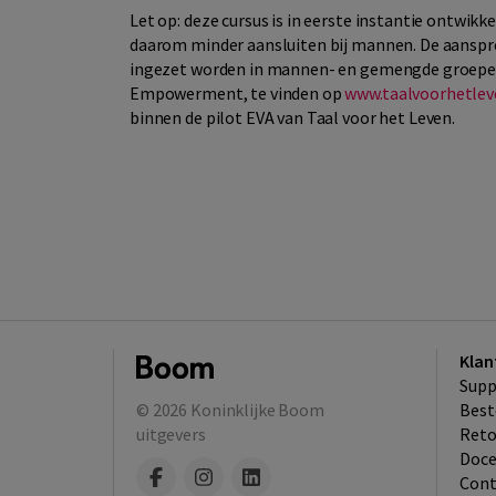
Let op: deze cursus is in eerste instantie ontwik
daarom minder aansluiten bij mannen. De aanspre
ingezet worden in mannen- en gemengde groepen. 
Empowerment, te vinden op
www.taalvoorhetle
binnen de pilot EVA van Taal voor het Leven.
Klan
Supp
© 2026
Koninklijke Boom
Best
uitgevers
​Ret
Doce
Cont