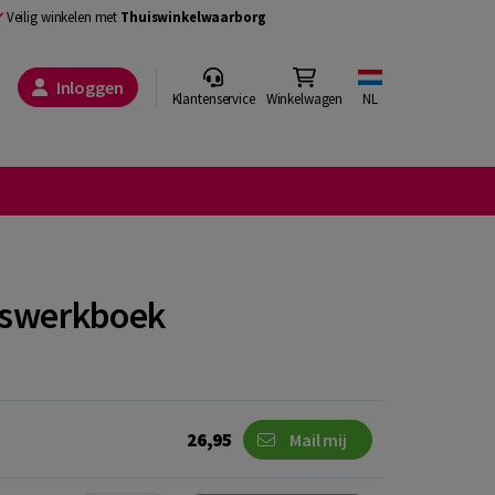
Veilig winkelen met
Thuiswinkelwaarborg
Inloggen
Klantenservice
Winkelwagen
NL
rswerkboek
26,95
Mail mij