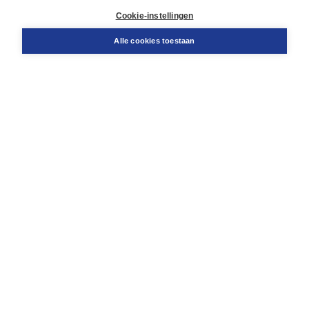
Klantenservice
Cookie-instellingen
Support
Bestellen
Alle cookies toestaan
​Retourneren
Docentenservice
Contact
Over Boom NT2
Over ons
Partners
Advies op maat
Gratis verzending in NL vanaf € 20,-.
Veilig winkelen met Thuiswinkelwaarborg
Algemene voorwaarden
Algemene voorwaarden zakelijk
Cookieverklaring