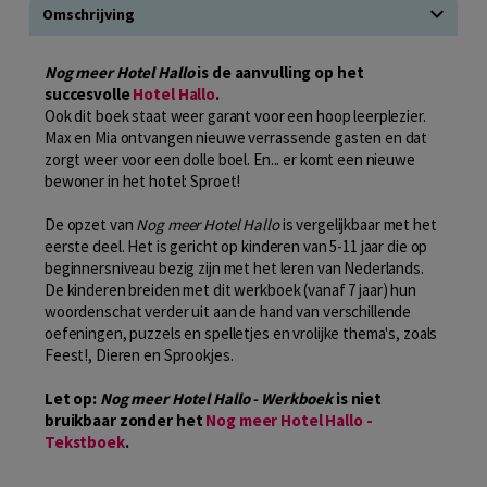
Omschrijving
Nog meer Hotel Hallo
is de aanvulling op het
succesvolle
Hotel Hallo
.
Ook dit boek staat weer garant voor een hoop leerplezier.
Max en Mia ontvangen nieuwe verrassende gasten en dat
zorgt weer voor een dolle boel. En... er komt een nieuwe
bewoner in het hotel: Sproet!
De opzet van
Nog meer Hotel Hallo
is vergelijkbaar met het
eerste deel. Het is gericht op kinderen van 5-11 jaar die op
beginnersniveau bezig zijn met het leren van Nederlands.
De kinderen breiden met dit werkboek (vanaf 7 jaar) hun
woordenschat verder uit aan de hand van verschillende
oefeningen, puzzels en spelletjes en vrolijke thema's, zoals
Feest!, Dieren en Sprookjes.
Let op:
Nog meer Hotel Hallo - Werkboek
is niet
bruikbaar zonder het
Nog meer Hotel Hallo -
Tekstboek
.