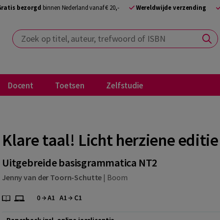
Gratis bezorgd
binnen Nederland vanaf € 20,-
Wereldwijde verzending
Zoek op titel, auteur, trefwoord of ISBN
Docent
Toetsen
Zelfstudie
Klare taal! Licht herziene editie
Uitgebreide basisgrammatica NT2
Jenny van der Toorn-Schutte
|
Boom