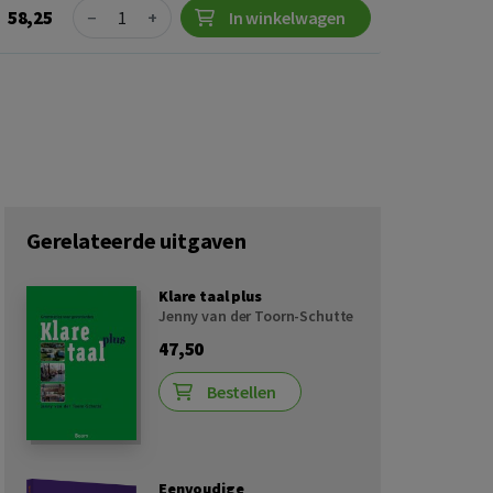
Quantity
58,25
−
+
In winkelwagen
Gerelateerde uitgaven
Klare taal plus
Jenny van der Toorn-Schutte
47,50
Bestellen
Eenvoudige