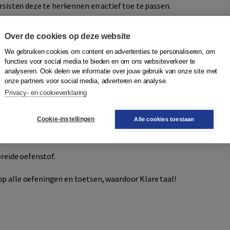
ursisten deze te herkennen en actief toe te passen.
Over de cookies op deze website
len:
We gebruiken cookies om content en advertenties te personaliseren, om
functies voor social media te bieden en om ons websiteverkeer te
analyseren. Ook delen we informatie over jouw gebruik van onze site met
terug met verdieping, aangevuld met regelmatige
onze partners voor social media, adverteren en analyse.
Privacy- en cookieverklaring
Cookie-instellingen
Alle cookies toestaan
breide oefenstof.
p alle oefeningen en toetsen, waardoor Klare taal!