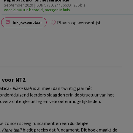
Paperback incl. online jaarlicentie
September 2020 | ISBN 9789024436699
| 256 blz.
Voor 21:00 uur besteld, morgen in huis
Plaats op wensenlijst
Inkijkexemplaar
a voor NT2
matica?
Klare taal!
is al meer dan twintig jaar hét
nderdduizend leerders slaagden erin de structuur van het
 overzichtelijke uitleg en vele oefenmogelijkheden.
uw: zonder stevig fundament en een duidelijke
.
Klare taal!
biedt precies dat fundament. Dit boek maakt de