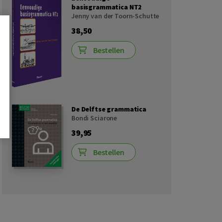
basisgrammatica NT2
Jenny van der Toorn-Schutte
38,50
Bestellen
De Delftse grammatica
Bondi Sciarone
39,95
Bestellen