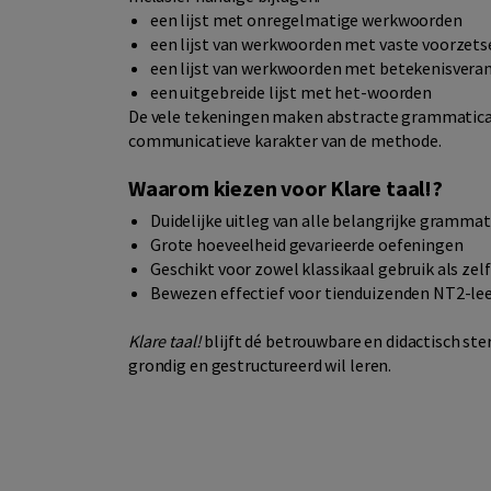
een lijst met onregelmatige werkwoorden
een lijst van werkwoorden met vaste voorzets
een lijst van werkwoorden met betekenisveran
een uitgebreide lijst met het-woorden
De vele tekeningen maken abstracte grammaticale
communicatieve karakter van de methode.
Waarom kiezen voor Klare taal!?
Duidelijke uitleg van alle belangrijke grammat
Grote hoeveelheid gevarieerde oefeningen
Geschikt voor zowel klassikaal gebruik als zel
Bewezen effectief voor tienduizenden NT2-le
Klare taal!
blijft dé betrouwbare en didactisch st
grondig en gestructureerd wil leren.