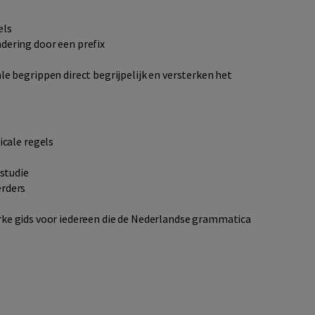
els
dering door een prefix
 begrippen direct begrijpelijk en versterken het
icale regels
fstudie
erders
erke gids voor iedereen die de Nederlandse grammatica