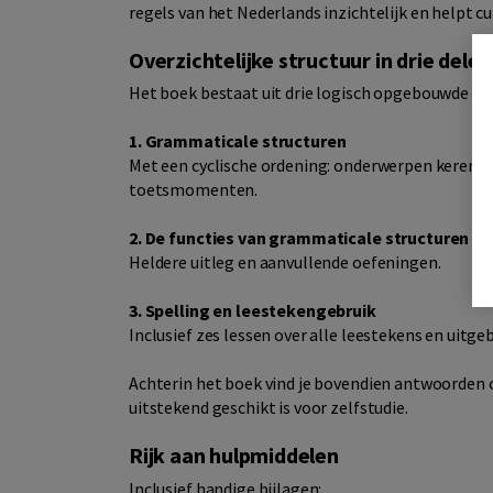
regels van het Nederlands inzichtelijk en helpt c
Overzichtelijke structuur in drie delen
Het boek bestaat uit drie logisch opgebouwde de
1. Grammaticale structuren
Met een cyclische ordening: onderwerpen keren 
toetsmomenten.
2. De functies van grammaticale structuren
Heldere uitleg en aanvullende oefeningen.
3. Spelling en leestekengebruik
Inclusief zes lessen over alle leestekens en uitge
Achterin het boek vind je bovendien antwoorden o
uitstekend geschikt is voor zelfstudie.
Rijk aan hulpmiddelen
Inclusief handige bijlagen: