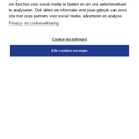
om functies voor social media te bieden en om ons websiteverkeer
© 2026
Koninklijke Boom uitgevers
te analyseren. Ook delen we informatie over jouw gebruik van onze
site met onze partners voor social media, adverteren en analyse.
Privacy- en cookieverklaring
Klantenservice
Cookie-instellingen
Support
Bestellen
Alle cookies toestaan
​Retourneren
Docentenservice
Contact
Over Boom NT2
Over ons
Partners
Advies op maat
Gratis verzending in NL vanaf € 20,-.
Veilig winkelen met Thuiswinkelwaarborg