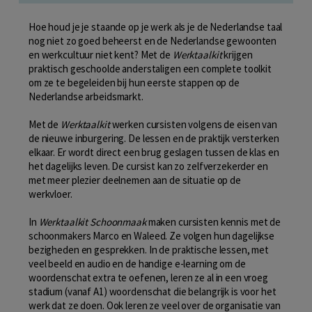
Hoe houd je je staande op je werk als je de Nederlandse taal
nog niet zo goed beheerst en de Nederlandse gewoonten
en werkcultuur niet kent? Met de
Werktaalkit
krijgen
praktisch geschoolde anderstaligen een complete toolkit
om ze te begeleiden bij hun eerste stappen op de
Nederlandse arbeidsmarkt.
Met de
Werktaalkit
werken cursisten volgens de eisen van
de nieuwe inburgering. De lessen en de praktijk versterken
elkaar. Er wordt direct een brug geslagen tussen de klas en
het dagelijks leven. De cursist kan zo zelfverzekerder en
met meer plezier deelnemen aan de situatie op de
werkvloer.
In
Werktaalkit Schoonmaak
maken cursisten kennis met de
schoonmakers Marco en Waleed. Ze volgen hun dagelijkse
bezigheden en gesprekken. In de praktische lessen, met
veel beeld en audio en de handige e-learning om de
woordenschat extra te oefenen, leren ze al in een vroeg
stadium (vanaf A1) woordenschat die belangrijk is voor het
werk dat ze doen. Ook leren ze veel over de organisatie van