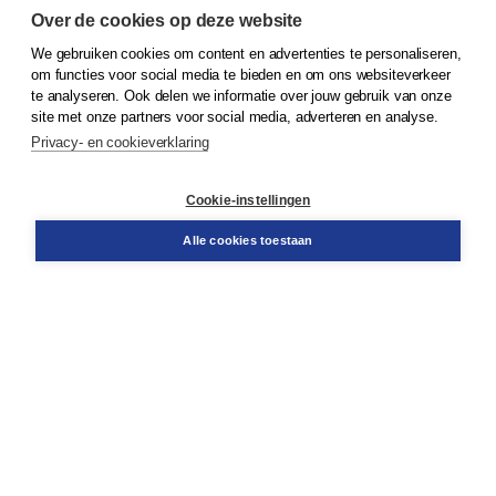
Over de cookies op deze website
We gebruiken cookies om content en advertenties te personaliseren,
om functies voor social media te bieden en om ons websiteverkeer
© 2026
Koninklijke Boom uitgevers
te analyseren. Ook delen we informatie over jouw gebruik van onze
site met onze partners voor social media, adverteren en analyse.
Privacy- en cookieverklaring
Klantenservice
Cookie-instellingen
Support
Bestellen
Alle cookies toestaan
​Retourneren
Docentenservice
Contact
Over Boom NT2
Over ons
Partners
Advies op maat