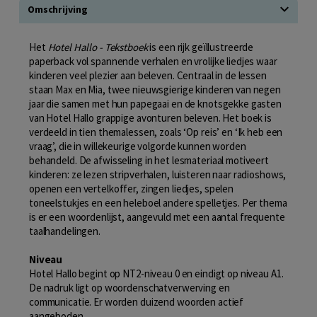
Omschrijving
Het
Hotel Hallo - Tekstboek
is een rijk geïllustreerde
paperback vol spannende verhalen en vrolijke liedjes waar
kinderen veel plezier aan beleven. Centraal in de lessen
staan Max en Mia, twee nieuwsgierige kinderen van negen
jaar die samen met hun papegaai en de knotsgekke gasten
van Hotel Hallo grappige avonturen beleven. Het boek is
verdeeld in tien themalessen, zoals ‘Op reis’ en ‘Ik heb een
vraag’, die in willekeurige volgorde kunnen worden
behandeld. De afwisseling in het lesmateriaal motiveert
kinderen: ze lezen stripverhalen, luisteren naar radioshows,
openen een vertelkoffer, zingen liedjes, spelen
toneelstukjes en een heleboel andere spelletjes. Per thema
is er een woordenlijst, aangevuld met een aantal frequente
taalhandelingen.
Niveau
Hotel Hallo begint op NT2-niveau 0 en eindigt op niveau A1.
De nadruk ligt op woordenschatverwerving en
communicatie. Er worden duizend woorden actief
aangeboden.