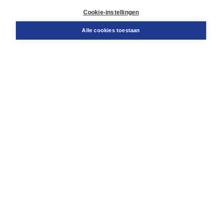
Klantenservice
Cookie-instellingen
Support
Bestellen
Alle cookies toestaan
​Retourneren
Docentenservice
Contact
Over Boom NT2
Over ons
Partners
Advies op maat
Gratis verzending in NL vanaf € 20,-.
Veilig winkelen met Thuiswinkelwaarborg
Algemene voorwaarden
Algemene voorwaarden zakelijk
Cookieverklaring