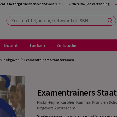
Gratis bezorgd
binnen Nederland vanaf € 20,-
Wereldwijde verzending
Zoek op titel, auteur, trefwoord of ISBN
Docent
Toetsen
Zelfstudie
Alle uitgaven
Examentrainers Staatsexamen
Examentrainers Staa
Nicky Heijne
,
Karolien Kamma
,
Francien Scho
uitgevers Amsterdam
Studeren jouw cursisten voor het Staatsexame