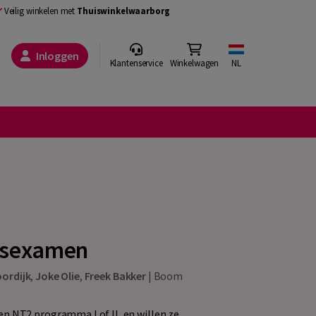
Veilig winkelen met
Thuiswinkelwaarborg
Inloggen
Klantenservice
Winkelwagen
NL
tsexamen
ordijk
,
Joke Olie
,
Freek Bakker
|
Boom
n NT2 programma I of II, en willen ze