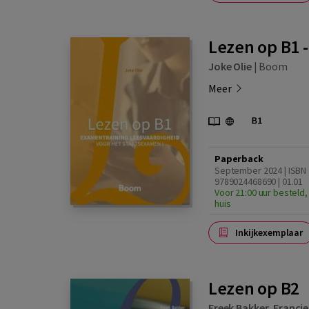
Lezen op B1 -
Joke Olie
|
Boom
Meer
Paperback
September 2024 | ISBN
9789024468690 | 01.01
Voor 21:00 uur besteld,
huis
Inkijkexemplaar
Lezen op B2
Freek Bakker
,
Francie