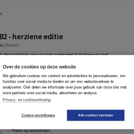
t
B2 - herziene editie
ie
|
Boom
dt de kandidaat voor op het onderdeel Schrijven van het
odat hij of zij vol vertrouwen het examen tegemoet gaat.
Over de cookies op deze website
den er aangeboden? Wel...
Meer
We gebruiken cookies om content en advertenties te personaliseren, om
functies voor social media te bieden en om ons websiteverkeer te
analyseren. Ook delen we informatie over jouw gebruik van onze site met
onze partners voor social media, adverteren en analyse.
Privacy- en cookieverklaring
Quantity
33,95
−
+
In winkelwagen
 morgen in
Cookie-instellingen
Alle cookies toestaan
Plaats op wensenlijst