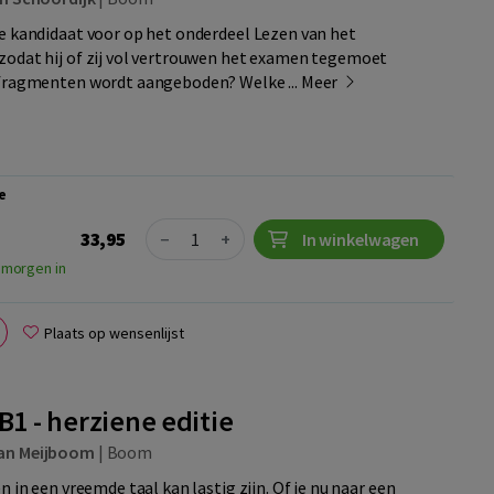
e kandidaat voor op het onderdeel Lezen van het
zodat hij of zij vol vertrouwen het examen tegemoet
 fragmenten wordt aangeboden? Welke ...
Meer
e
Quantity
33,95
−
+
In winkelwagen
 morgen in
Plaats op wensenlijst
B1 - herziene editie
an Meijboom
|
Boom
n in een vreemde taal kan lastig zijn. Of je nu naar een