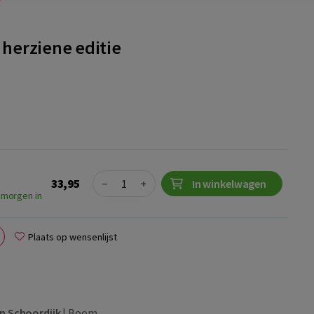
 herziene editie
Quantity
33,95
−
+
In winkelwagen
 morgen in
Plaats op wensenlijst
n Schoordijk
|
Boom