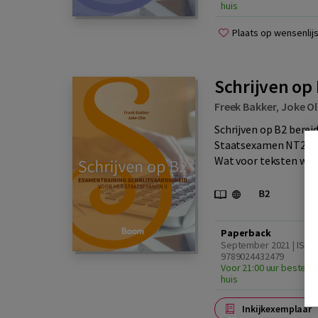
huis
Plaats op wensenlijs
Schrijven op 
Freek Bakker
,
Joke Ol
Schrijven op B2 berei
Staatsexamen NT2 II z
Wat voor teksten wor
Paperback
September 2021 | ISBN
9789024432479
Voor 21:00 uur besteld,
huis
Inkijkexemplaar