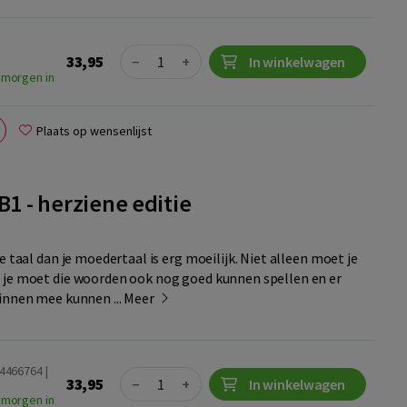
Quantity
33,95
−
+
In winkelwagen
 morgen in
Plaats op wensenlijst
B1 - herziene editie
e taal dan je moedertaal is erg moeilijk. Niet alleen moet je
 je moet die woorden ook nog goed kunnen spellen en er
innen mee kunnen ...
Meer
24466764 |
Quantity
33,95
−
+
In winkelwagen
 morgen in