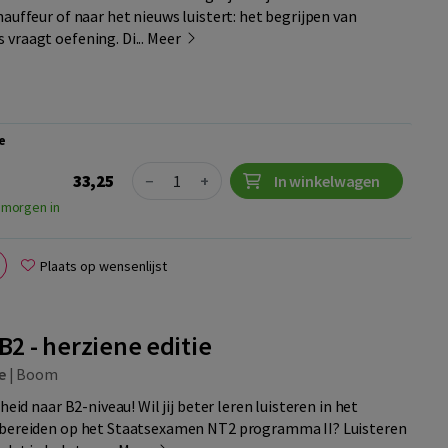
auffeur of naar het nieuws luistert: het begrijpen van
vraagt oefening. Di...
Meer
e
Quantity
33,25
−
+
In winkelwagen
 morgen in
Plaats op wensenlijst
B2 - herziene editie
e
|
Boom
heid naar B2-niveau! Wil jij beter leren luisteren in het
rbereiden op het Staatsexamen NT2 programma II? Luisteren