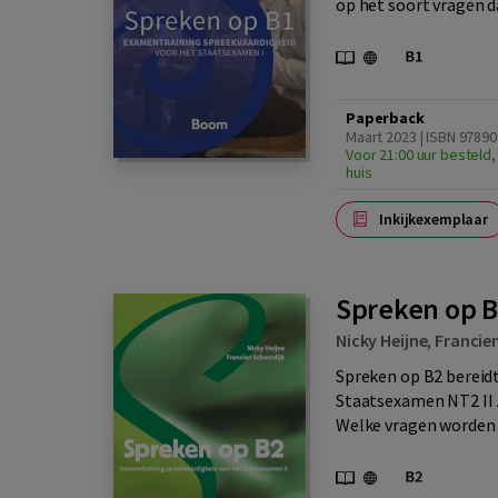
op het soort vragen da
Paperback
Maart 2023 | ISBN 9789
Voor 21:00 uur besteld,
huis
Inkijkexemplaar
Spreken op 
Nicky Heijne
,
Francie
Spreken op B2 bereidt
Staatsexamen NT2 II z
Welke vragen worden 