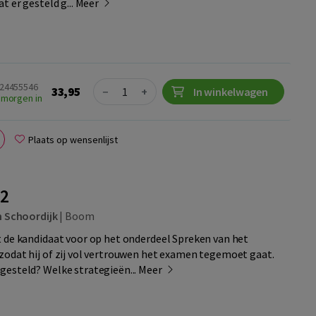
t er gesteld g...
Meer
Quantity
024455546
33,95
−
+
In winkelwagen
 morgen in
Plaats op wensenlijst
B2
n Schoordijk
|
Boom
 de kandidaat voor op het onderdeel Spreken van het
odat hij of zij vol vertrouwen het examen tegemoet gaat.
gesteld? Welke strategieën...
Meer