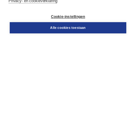
Privacy- en cookieverklaring
Klantenservice
Cookie-instellingen
Support
Bestellen
Alle cookies toestaan
​Retourneren
Docentenservice
Contact
Over Boom NT2
Over ons
Partners
Advies op maat
Gratis verzending in NL vanaf € 20,-.
Veilig winkelen met Thuiswinkelwaarborg
Algemene voorwaarden