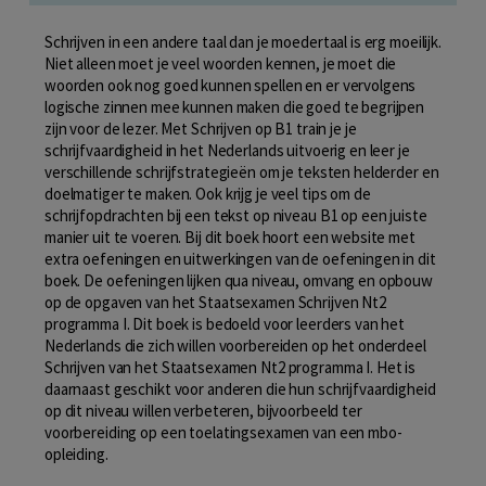
Schrijven in een andere taal dan je moedertaal is erg moeilijk.
Niet alleen moet je veel woorden kennen, je moet die
woorden ook nog goed kunnen spellen en er vervolgens
logische zinnen mee kunnen maken die goed te begrijpen
zijn voor de lezer. Met Schrijven op B1 train je je
schrijfvaardigheid in het Nederlands uitvoerig en leer je
verschillende schrijfstrategieën om je teksten helderder en
doelmatiger te maken. Ook krijg je veel tips om de
schrijfopdrachten bij een tekst op niveau B1 op een juiste
manier uit te voeren. Bij dit boek hoort een website met
extra oefeningen en uitwerkingen van de oefeningen in dit
boek. De oefeningen lijken qua niveau, omvang en opbouw
op de opgaven van het Staatsexamen Schrijven Nt2
programma I. Dit boek is bedoeld voor leerders van het
Nederlands die zich willen voorbereiden op het onderdeel
Schrijven van het Staatsexamen Nt2 programma I. Het is
daarnaast geschikt voor anderen die hun schrijfvaardigheid
op dit niveau willen verbeteren, bijvoorbeeld ter
voorbereiding op een toelatingsexamen van een mbo-
opleiding.