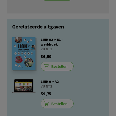
Gerelateerde uitgaven
LINK A2 > B1 -
werkboek
VU NT2
36,50
Bestellen
LINK 0 > A2
VU NT2
59,75
Bestellen