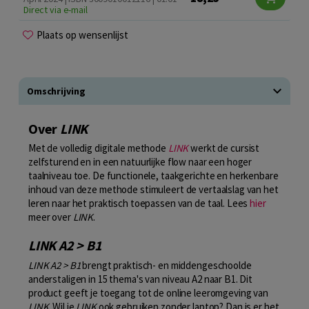
Direct via e-mail
Plaats op wensenlijst
Omschrijving
Over
LINK
Met de volledig digitale methode
LINK
werkt de cursist
zelfsturend en in een natuurlijke flow naar een hoger
taalniveau toe. De functionele, taakgerichte en herkenbare
inhoud van deze methode stimuleert de vertaalslag van het
leren naar het praktisch toepassen van de taal. Lees
hier
meer over
LINK
.
LINK A2 > B1
LINK A2 > B1
brengt praktisch- en middengeschoolde
anderstaligen in 15 thema's van niveau A2 naar B1. Dit
product geeft je toegang tot de online leeromgeving van
LINK
. Wil je
LINK
ook gebruiken zonder laptop? Dan is er het