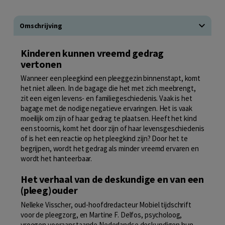
Omschrijving
Kinderen kunnen vreemd gedrag
vertonen
Wanneer een pleegkind een pleeggezin binnenstapt, komt
het niet alleen. In de bagage die het met zich meebrengt,
zit een eigen levens- en familiegeschiedenis. Vaak is het
bagage met de nodige negatieve ervaringen. Het is vaak
moeilijk om zijn of haar gedrag te plaatsen. Heeft het kind
een stoornis, komt het door zijn of haar levensgeschiedenis
of is het een reactie op het pleegkind zijn? Door het te
begrijpen, wordt het gedrag als minder vreemd ervaren en
wordt het hanteerbaar.
Het verhaal van de deskundige en van een
(pleeg)ouder
Nelleke Visscher, oud-hoofdredacteur Mobiel tijdschrift
voor de pleegzorg, en Martine F. Delfos, psycholoog,
vroegen vooraanstaande Nederlandse deskundigen hun