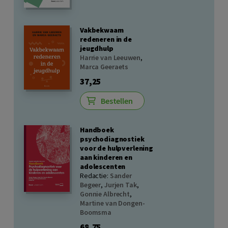
Vakbekwaam
redeneren in de
jeugdhulp
Harrie van Leeuwen
,
Marca Geeraets
37,25
Bestellen
Handboek
psychodiagnostiek
voor de hulpverlening
aan kinderen en
adolescenten
Redactie:
Sander
Begeer
,
Jurjen Tak
,
Gonnie Albrecht
,
Martine van Dongen-
Boomsma
68,75