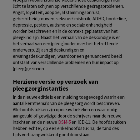
licht te laten schijnen op verschillende gedragsproblemen.
Angst, loyaliteit, adoptie, afstammingsonrust,
gehechtheid, rouwen, seksueel misbruik, ADHD, borderline,
depressie, pesten, autisme en sociale onhandigheid
worden beschreven en in de context geplaatst van het
pleegkind zijn. Naast het verhaal van de deskundige is er
het verhaal van een (pleeg)ouder over het betreffende
onderwerp. Zij aan zij deskundigen en
ervaringsdeskundigen, waardoor een genuanceerd beeld
ontstaat van verschillende problemen en hun impact op
(pleeg)gezinnen.
Herziene versie op verzoek van
pleegzorginstanties
In de nieuwe editie is een inleiding toegevoegd waarin een
aantal kernthema’s van de pleegzorg wordt beschreven.
Alle hoofdstukken zijn opnieuw bekeken en waar nodig
aangevuld of gewijzigd door de schrijvers naar de nieuwe
inzichten en de nieuwe
DSM-5
en ICD-11. De hoofdstukken
hebben echter, op een enkel hoofdstuk na, de tand des
tijds verbazingwekkend goed doorstaan.