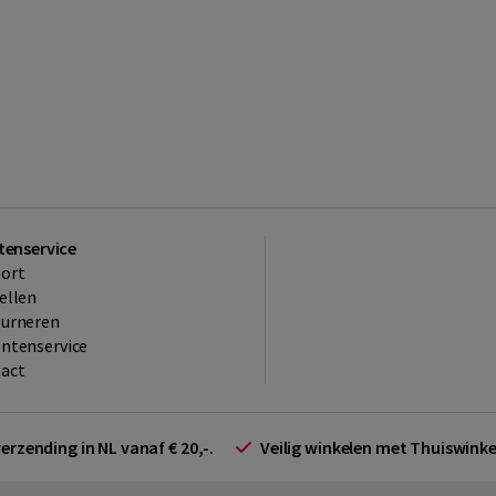
tenservice
ort
ellen
ourneren
ntenservice
act
verzending in NL vanaf € 20,-.
Veilig winkelen met Thuiswin