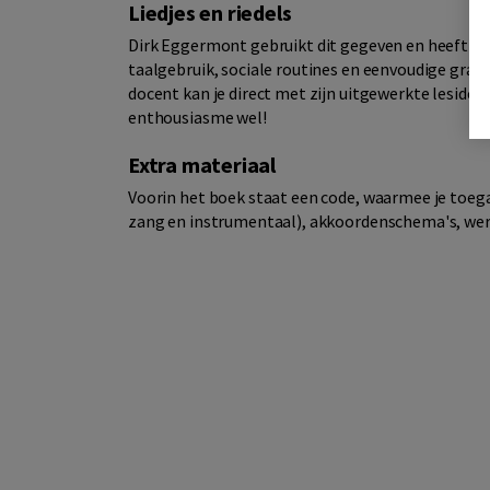
Liedjes en riedels
Dirk Eggermont gebruikt dit gegeven en heeft lie
taalgebruik, sociale routines en eenvoudige gramm
docent kan je direct met zijn uitgewerkte lesidee
enthousiasme wel!
Extra materiaal
Voorin het boek staat een code, waarmee je toega
zang en instrumentaal), akkoordenschema's, wer