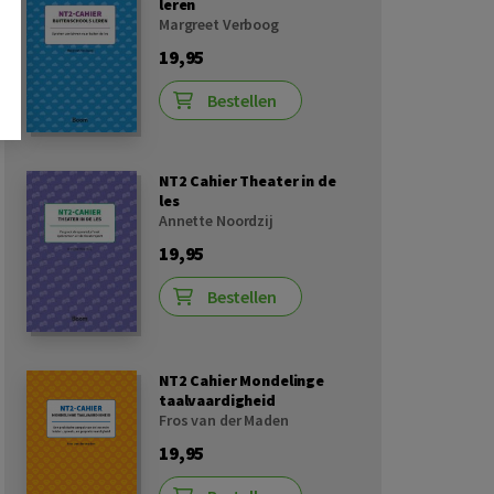
leren
Margreet Verboog
19,95
Bestellen
NT2 Cahier Theater in de
les
Annette Noordzij
19,95
Bestellen
NT2 Cahier Mondelinge
taalvaardigheid
Fros van der Maden
19,95