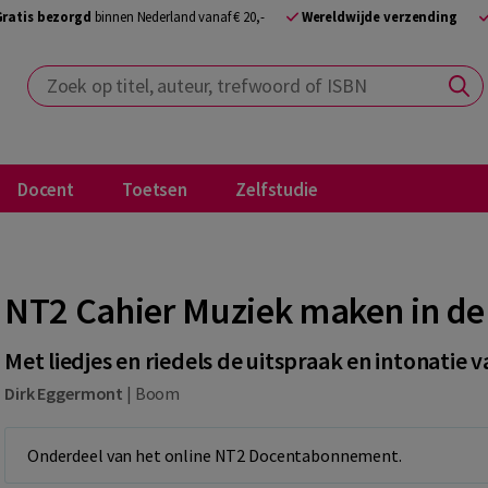
Gratis bezorgd
binnen Nederland vanaf € 20,-
Wereldwijde verzending
Zoek op titel, auteur, trefwoord of ISBN
Docent
Toetsen
Zelfstudie
NT2 Cahier Muziek maken in de 
Met liedjes en riedels de uitspraak en intonatie 
Dirk Eggermont
|
Boom
Onderdeel van het online NT2 Docentabonnement.