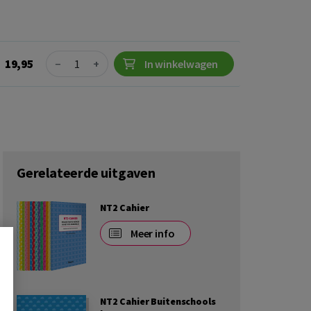
Quantity
19,95
−
+
In winkelwagen
Gerelateerde uitgaven
NT2 Cahier
Meer info
NT2 Cahier Buitenschools