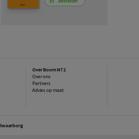
Bestellen
Over Boom NT2
Over ons
Partners
Advies op maat
kelwaarborg