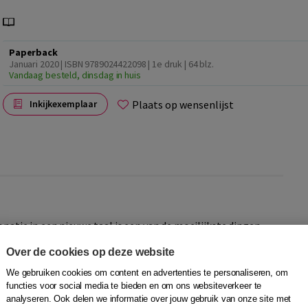
Paperback
Januari 2020 | ISBN 9789024422098 | 1e druk
| 64 blz.
Vandaag besteld, dinsdag in huis
Plaats op wensenlijst
Inkijkexemplaar
onatie in een nieuwe taal is een van de moeilijkste dingen
jn om hiermee aan de slag te gaan. Een gezongen tekst
Over de cookies op deze website
het ritme en de herhaling van het liedje. Zo wordt veel
en moeten klinken en bovendien wordt het makkelijker om
We gebruiken cookies om content en advertenties te personaliseren, om
functies voor social media te bieden en om ons websiteverkeer te
analyseren. Ook delen we informatie over jouw gebruik van onze site met