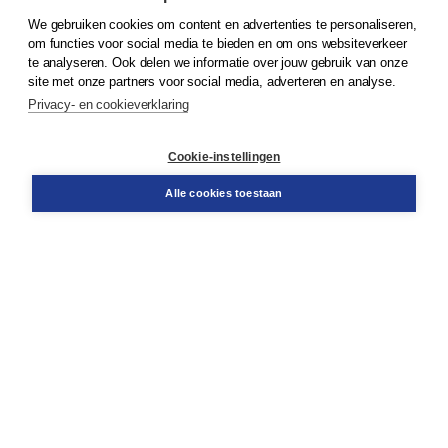
We gebruiken cookies om content en advertenties te personaliseren,
om functies voor social media te bieden en om ons websiteverkeer
© 2026
Koninklijke Boom uitgevers
te analyseren. Ook delen we informatie over jouw gebruik van onze
site met onze partners voor social media, adverteren en analyse.
Privacy- en cookieverklaring
Klantenservice
Cookie-instellingen
Support
Bestellen
Alle cookies toestaan
​Retourneren
Docentenservice
Contact
Over Boom NT2
Over ons
Partners
Advies op maat
Gratis verzending in NL vanaf € 20,-.