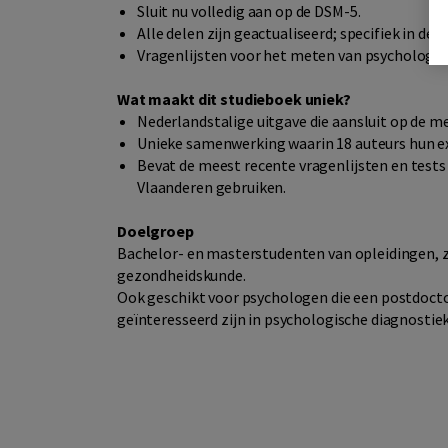
Sluit nu volledig aan op de DSM-5.
Alle delen zijn geactualiseerd; specifiek in dee
Vragenlijsten voor het meten van psychologisc
Wat maakt dit studieboek uniek?
Nederlandstalige uitgave die aansluit op de 
Unieke samenwerking waarin 18 auteurs hun e
Bevat de meest recente vragenlijsten en tests
Vlaanderen gebruiken.
Doelgroep
Bachelor- en masterstudenten van opleidingen, z
gezondheidskunde.
Ook geschikt voor psychologen die een postdocto
geïnteresseerd zijn in psychologische diagnostiek