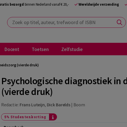
Gratis bezorgd
binnen Nederland vanaf € 20,-
Wereldwijde verzending
Zoek op titel, auteur, trefwoord of ISBN
Docent
Toetsen
Zelfstudie
eidszorg (vierde druk)
Psychologische diagnostiek in
(vierde druk)
Redactie:
Frans Luteijn
,
Dick Barelds
|
Boom
5% Studentenkorting