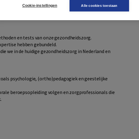
Cookie-instellingen
Alle cookies toestaan
l III zijn de instrumenten en tests geüpdatet.
he klachten zijn geheel herschreven.
methoden en tests van onze gezondheidszorg.
xpertise hebben gebundeld.
 die we in de huidige gezondheidszorg in Nederland en
oals psychologie, (ortho)pedagogiek en geestelijke
rale beroepsopleiding volgen en zorgprofessionals die
.