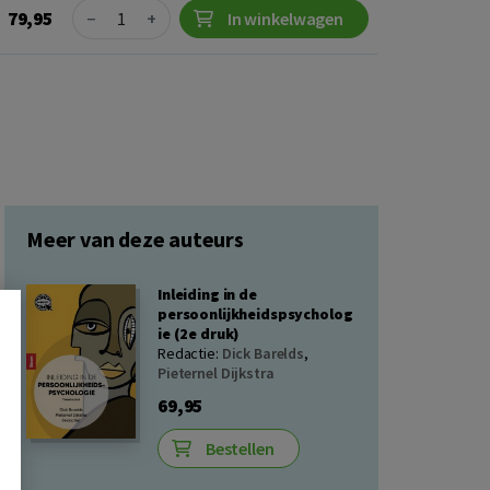
Quantity
79,95
−
+
In winkelwagen
Meer van deze auteurs
Inleiding in de
persoonlijkheidspsycholog
ie (2e druk)
Redactie:
Dick Barelds
,
Pieternel Dijkstra
69,95
Bestellen