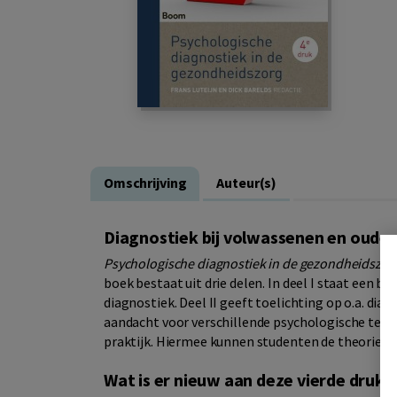
Omschrijving
Auteur(s)
Diagnostiek bij volwassenen en oude
Psychologische diagnostiek in de gezondheidszor
boek bestaat uit drie delen. In deel I staat een be
diagnostiek. Deel II geeft toelichting op o.a. dia
aandacht voor verschillende psychologische tests.
praktijk. Hiermee kunnen studenten de theorie uit 
Wat is er nieuw aan deze vierde druk?