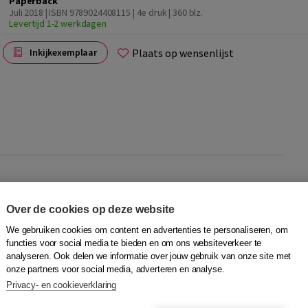
Paperback
Juli 2018 | ISBN 9789024408115 | 4e druk
| 360 blz.
Levertijd 1-2 werkdagen
Plaats op wensenlijst
Inkijkexemplaar
ren
g
richt zich op diagnostiek bij volwassenen en ouderen. Het
Over de cookies op deze website
schrijving van het diagnostisch proces en de kwaliteit van
We gebruiken cookies om content en advertenties te personaliseren, om
gnostische methoden, ethiek en rapporteren. Hierin is veel
functies voor social media te bieden en om ons websiteverkeer te
 In deel III staan tot slot diagnostische voorbeelden uit de
analyseren. Ook delen we informatie over jouw gebruik van onze site met
deel I en II verbinden aan de praktijk.
onze partners voor social media, adverteren en analyse.
Privacy- en cookieverklaring