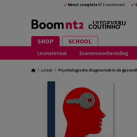
Meest complete
NT2-assortiment
SHOP
SCHOOL
Lesmateriaal
Examenvoorbereiding
Luteijn
Psychologische diagnostiek in de gezondh