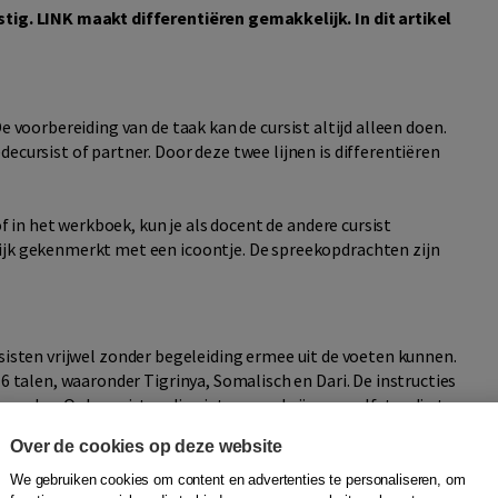
stig. LINK maakt differentiëren gemakkelijk. In dit artikel
e voorbereiding van de taak kan de cursist altijd alleen doen.
ecursist of partner. Door deze twee lijnen is differentiëren
of in het werkboek, kun je als docent de andere cursist
lijk gekenmerkt met een icoontje. De spreekopdrachten zijn
sisten vrijwel zonder begeleiding ermee uit de voeten kunnen.
16 talen, waaronder Tigrinya, Somalisch en Dari. De instructies
woorden. Ook cursisten die niet gewend zijn om zelfstandig te
 slag. Zelfs als ze weinig digitaalvaardig zijn, is inwerken
Over de cookies op deze website
We gebruiken cookies om content en advertenties te personaliseren, om