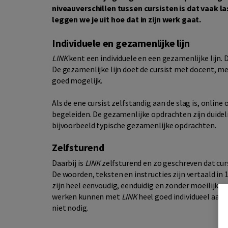
niveauverschillen tussen cursisten is dat vaak la
leggen we je uit hoe dat in zijn werk gaat.
Individuele en gezamenlijke lijn
LINK
kent een individuele en een gezamenlijke lijn. D
De gezamenlijke lijn doet de cursist met docent, med
goed mogelijk.
Als de ene cursist zelfstandig aan de slag is, online 
begeleiden. De gezamenlijke opdrachten zijn duide
bijvoorbeeld typische gezamenlijke opdrachten.
Zelfsturend
Daarbij is
LINK
zelfsturend en zo geschreven dat cur
De woorden, teksten en instructies zijn vertaald in 
zijn heel eenvoudig, eenduidig en zonder moeilijke 
werken kunnen met
LINK
heel goed individueel aan de
niet nodig.