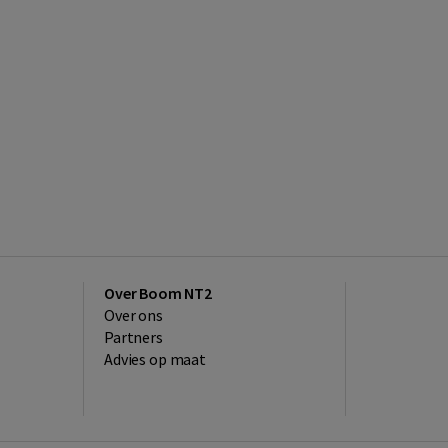
Over Boom NT2
Over ons
Partners
Advies op maat