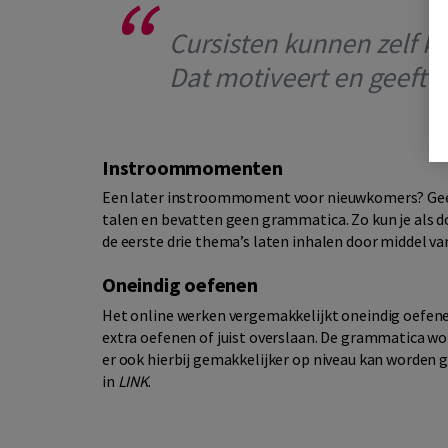
Cursisten kunnen zelf k
Dat motiveert en geeft z
Instroommomenten
Een later instroommoment voor nieuwkomers? Geen p
talen en bevatten geen grammatica. Zo kun je als
de eerste drie thema’s laten inhalen door middel van
Oneindig oefenen
Het online werken vergemakkelijkt oneindig oefene
extra oefenen of juist overslaan. De grammatica w
er ook hierbij gemakkelijker op niveau kan worden g
in
LINK
.