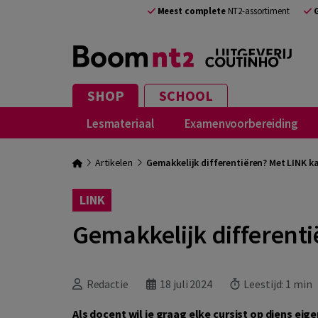
Meest complete
NT2-assortiment
SHOP
SCHOOL
Lesmateriaal
Examenvoorbereiding
Artikelen
Gemakkelijk differentiëren? Met LINK ka
LINK
Gemakkelijk differenti
Redactie
18 juli 2024
Leestijd:
1 min
Als docent wil je graag elke cursist op diens ei