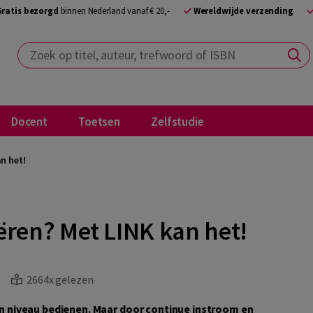
Gratis bezorgd
binnen Nederland vanaf € 20,-
Wereldwijde verzending
Zoek op titel, auteur, trefwoord of ISBN
Docent
Toetsen
Zelfstudie
n het!
ëren? Met LINK kan het!
2664x gelezen
gen niveau bedienen. Maar door continue instroom en