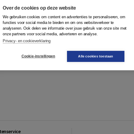
e stiltes wanneer je een vraag de klas in slingert. Daar ben je
Over de cookies op deze website
dat je klas meedoet en betrokken is bij je les. Dat jongeren
langrijke leerstof uitlegt.
We gebruiken cookies om content en advertenties te personaliseren, om
functies voor social media te bieden en om ons websiteverkeer te
analyseren. Ook delen we informatie over jouw gebruik van onze site met
log
Activerend onderwijs – Het geheim voor betrokken
onze partners voor social media, adverteren en analyse.
3 tips voor hbo-didactiek
. In deze blog gaat hij in op de
Privacy- en cookieverklaring
el praktische tools mee voor in je gereedschapskist.
lees
Cookie-instellingen
Alle cookies toestaan
tenservice