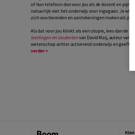
of hun telefoon dan voor jou als de docent en pijnlijk
natuurlijk niet het onderwijs voor ingegaan. Je wilt 
zich voorbereiden en aantekeningen maken als jij be
Als dat voor jou klinkt als een utopie, lees dan de b
leerlingen en studenten
van David Maij, auteur van
3
wetenschap achter activerend onderwijs en geeft ve
verder >
Klan