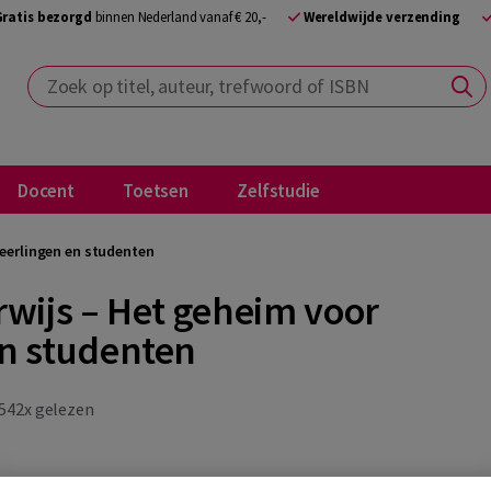
Gratis bezorgd
binnen Nederland vanaf € 20,-
Wereldwijde verzending
Zoek op titel, auteur, trefwoord of ISBN
Docent
Toetsen
Zelfstudie
leerlingen en studenten
wijs – Het geheim voor
en studenten
542x gelezen
geleund zitten, meer interesse hebben voor hun klasgenoten