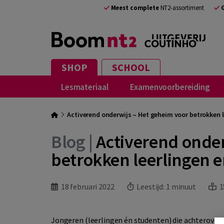
Meest complete
NT2-assortiment
SHOP
SCHOOL
Lesmateriaal
Examenvoorbereiding
Activerend onderwijs – Het geheim voor betrokken 
Blog |
Activerend onder
betrokken leerlingen 
18 februari 2022
Leestijd:
1 minuut
1
Jongeren (leerlingen én studenten) die achterover