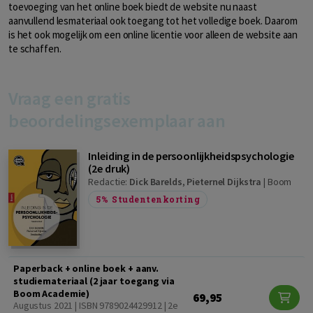
toevoeging van het online boek biedt de website nu naast
aanvullend lesmateriaal ook toegang tot het volledige boek. Daarom
is het ook mogelijk om een online licentie voor alleen de website aan
te schaffen.
Vraag een gratis
beoordelingsexemplaar aan
Inleiding in de persoonlijkheidspsychologie
(2e druk)
Redactie:
Dick Barelds
,
Pieternel Dijkstra
|
Boom
5%
Studentenkorting
Paperback + online boek + aanv.
studiemateriaal (2 jaar toegang via
Boom Academie)
69,95
Augustus 2021 | ISBN 9789024429912 | 2e