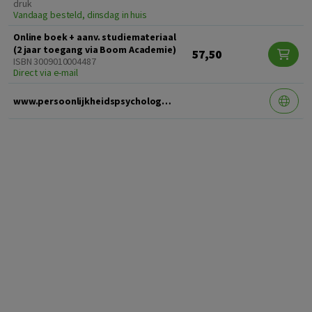
druk
Vandaag besteld, dinsdag in huis
Online boek + aanv. studiemateriaal
(2 jaar toegang via Boom Academie)
57,50
ISBN 3009010004487
Direct via e-mail
www.persoonlijkheidspsychologie.nl