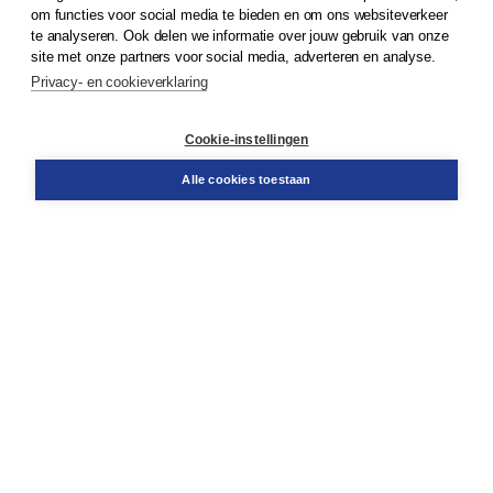
om functies voor social media te bieden en om ons websiteverkeer
© 2026
Koninklijke Boom uitgevers
te analyseren. Ook delen we informatie over jouw gebruik van onze
site met onze partners voor social media, adverteren en analyse.
Privacy- en cookieverklaring
Klantenservice
Cookie-instellingen
Support
Bestellen
Alle cookies toestaan
​Retourneren
Docentenservice
Contact
Over Boom NT2
Over ons
Partners
Advies op maat
Gratis verzending in NL vanaf € 20,-.
Veilig winkelen met Thuiswinkelwaarborg