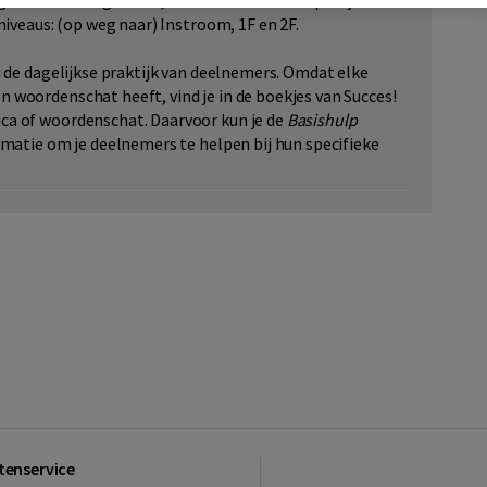
en voor de begeleider, de antwoorden en tips bij de
niveaus: (op weg naar) Instroom, 1F en 2F.
j de dagelijkse praktijk van deelnemers. Omdat elke
 woordenschat heeft, vind je in de boekjes van Succes!
ca of woordenschat. Daarvoor kun je de
Basishulp
rmatie om je deelnemers te helpen bij hun specifieke
tenservice