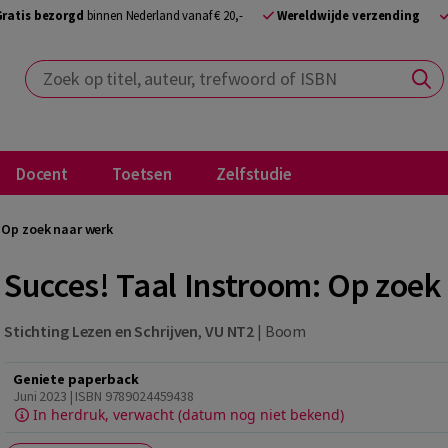
Gratis bezorgd
binnen Nederland vanaf € 20,-
Wereldwijde verzending
Zoek op titel, auteur, trefwoord of ISBN
Docent
Toetsen
Zelfstudie
 Op zoek naar werk
Succes! Taal Instroom: Op zoek
Stichting Lezen en Schrijven
,
VU NT2
|
Boom
Geniete paperback
Juni 2023 | ISBN 9789024459438
In herdruk, verwacht (datum nog niet bekend)