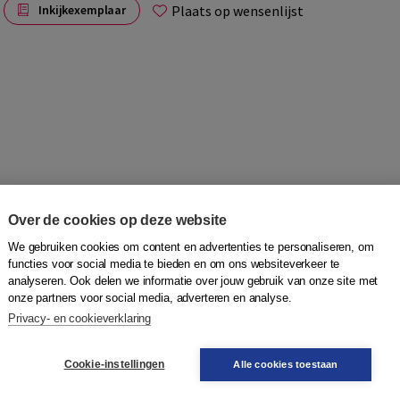
Plaats op wensenlijst
Inkijkexemplaar
Over de cookies op deze website
et zoeken naar werk.
We gebruiken cookies om content en advertenties te personaliseren, om
functies voor social media te bieden en om ons websiteverkeer te
analyseren. Ook delen we informatie over jouw gebruik van onze site met
onze partners voor social media, adverteren en analyse.
Privacy- en cookieverklaring
, schrijven en spreken.
Cookie-instellingen
Alle cookies toestaan
boekjes rond situaties uit het dagelijks leven of werk.