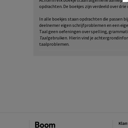
Achterin elk boekje staan algemene aanwijzing
opdrachten. De boekjes zijn verdeeld over drie 
In alle boekjes staan opdrachten die passen bi
deelnemer eigen schrijfproblemen en een eigen
Taal geen oefeningen over spelling, grammati
Taal
gebruiken. Hierin vind je achtergrondinfo
taalproblemen.
Klan