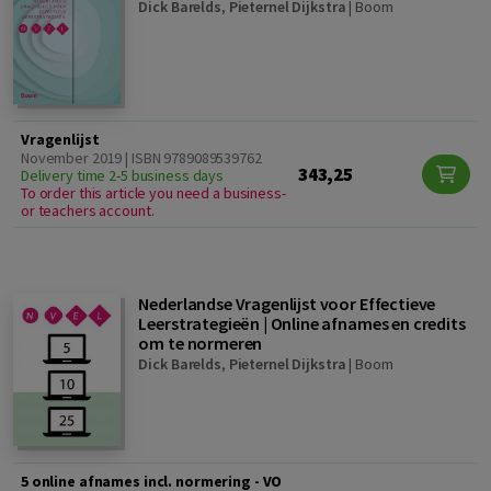
Dick Barelds
,
Pieternel Dijkstra
|
Boom
Vragenlijst
November 2019 | ISBN 9789089539762
343,25
Delivery time 2-5 business days
To order this article you need a business-
or teachers account.
Nederlandse Vragenlijst voor Effectieve
Leerstrategieën | Online afnames en credits
om te normeren
Dick Barelds
,
Pieternel Dijkstra
|
Boom
5 online afnames incl. normering - VO