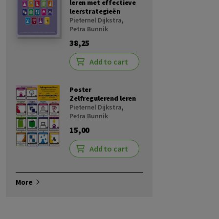
leren met effectieve
leerstrategieën
Pieternel Dijkstra
,
Petra Bunnik
38,25
Add to cart
Poster
Zelfregulerend leren
Pieternel Dijkstra
,
Petra Bunnik
15,00
Add to cart
More