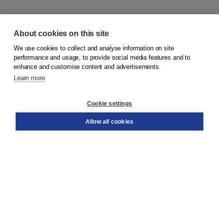
About cookies on this site
We use cookies to collect and analyse information on site
© 2026
Boom Publishers
performance and usage, to provide social media features and to
enhance and customise content and advertisements.
Learn more
Customer service
Cookie settings
Support
Order
Allow all cookies
Returns
Teacher service
Contact
About Boom NT2
About us
Partners
Customized advice