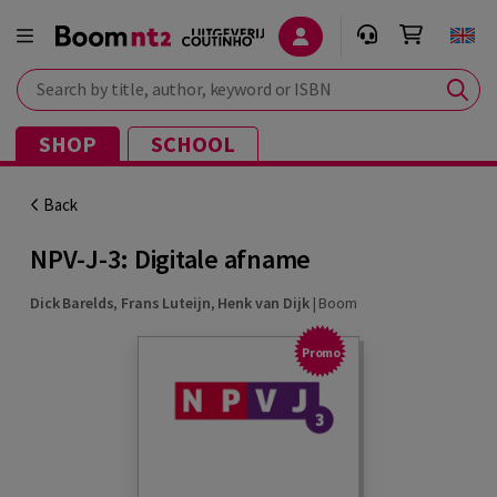
Search by title, author, keyword or ISBN
SHOP
SCHOOL
Back
NPV-J-3: Digitale afname
Dick Barelds
,
Frans Luteijn
,
Henk van Dijk
|
Boom
Promo