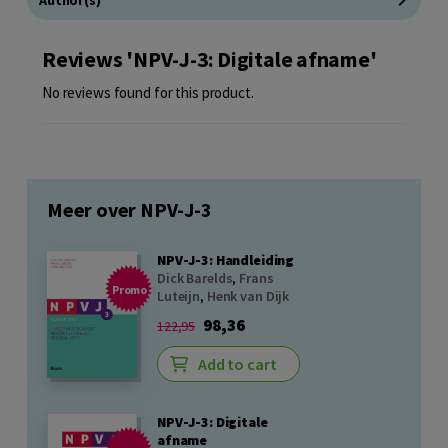
Author(s)
Reviews 'NPV-J-3: Digitale afname'
No reviews found for this product.
Meer over NPV-J-3
NPV-J-3: Handleiding
Dick Barelds
,
Frans
Promo
Luteijn
,
Henk van Dijk
98,36
122,95
Add to cart
NPV-J-3: Digitale
afname