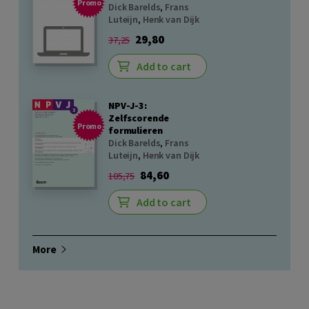
Promo
Dick Barelds
,
Frans
Luteijn
,
Henk van Dijk
29,80
37,25
Add to cart
NPV-J-3:
Zelfscorende
Promo
formulieren
Dick Barelds
,
Frans
Luteijn
,
Henk van Dijk
84,60
105,75
Add to cart
More