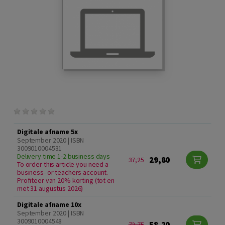
Digitale afname 5x
September 2020 | ISBN
3009010004531
Delivery time 1-2 business days
29,80
37,25
To order this article you need a
business- or teachers account.
Profiteer van 20% korting (tot en
met 31 augustus 2026)
Digitale afname 10x
September 2020 | ISBN
3009010004548
58,20
72,75