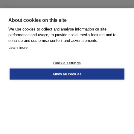
About cookies on this site
We use cookies to collect and analyse information on site
© 2026
Koninklijke Boom uitgevers
performance and usage, to provide social media features and to
enhance and customise content and advertisements.
Learn more
Customer service
Cookie settings
Support
Order
Allow all cookies
Returns
Teacher service
Contact
About Boom NT2
About us
Partners
Customized advice