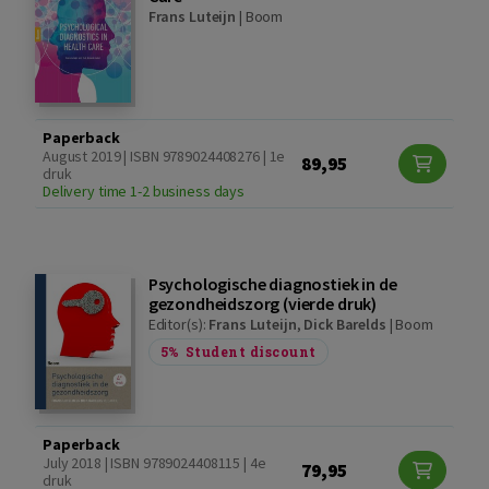
Frans Luteijn
|
Boom
Paperback
August 2019 | ISBN 9789024408276 | 1e
89,95
druk
Delivery time 1-2 business days
Psychologische diagnostiek in de
gezondheidszorg (vierde druk)
Editor(s):
Frans Luteijn
,
Dick Barelds
|
Boom
5%
Student discount
Paperback
July 2018 | ISBN 9789024408115 | 4e
79,95
druk