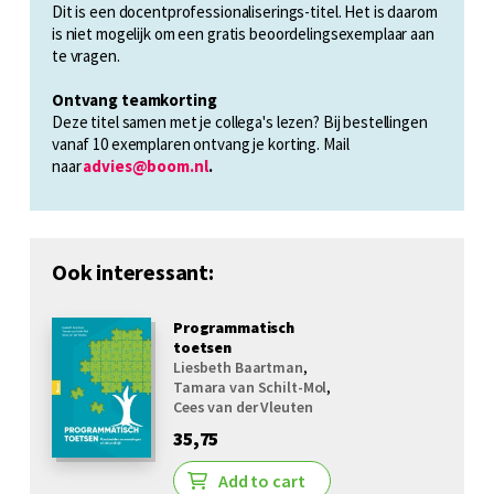
Dit is een docentprofessionaliserings-titel. Het is daarom
is niet mogelijk om een gratis beoordelingsexemplaar aan
te vragen.
Ontvang teamkorting
Deze titel samen met je collega's lezen? Bij bestellingen
vanaf 10 exemplaren ontvang je korting. Mail
naar
advies@boom.nl
.
Ook interessant:
Programmatisch
toetsen
Liesbeth Baartman
,
Tamara van Schilt-Mol
,
Cees van der Vleuten
35,75
Add to cart