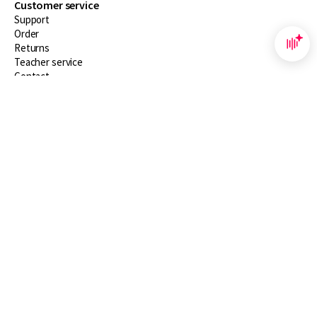
Customer service
Support
Order
Returns
Teacher service
Contact
About Boom NT2
About us
Partners
Customized advice
Free shipping within NL above € 20
Shopping secure with Thuiswinkelwaarborg
Terms and Conditions (for consumers)
Terms and Conditions (for businesses)
Promotional terms