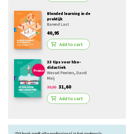
Blended learning in de
praktijk
Barend Last
40,95
Add to cart
33 tips voor hbo-
didactiek
Promo
Wessel Peeters
,
David
Maij
31,60
39,50
Add to cart
‘Dit boek geeft elke professional in het onderwijs