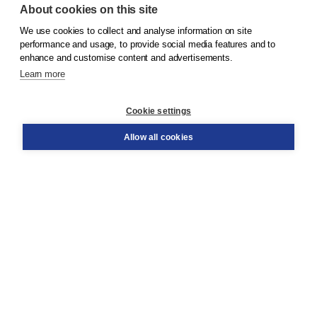
About cookies on this site
We use cookies to collect and analyse information on site
© 2026
Koninklijke Boom uitgevers
performance and usage, to provide social media features and to
enhance and customise content and advertisements.
Learn more
Customer service
Cookie settings
Support
Order
Allow all cookies
Returns
Teacher service
Contact
About Boom NT2
About us
Partners
Customized advice
Free shipping within NL above € 20