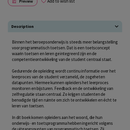
Add to wish list
Preview
Description
Binnen het beroepsonderwijs is steeds meer belangstelling
voor programmatisch toetsen. Dat is een toetsconcept
waarin toetsen en leren geïntegreerd zijn en de
competentieontwikkeling van de student centraal staat.
Gedurende de opleiding wordt continu informatie over het
leerproces van de student verzameld, de zogeheten
datapunten. Hiermee kunnen opleiders het leerproces
monitoren en bijsturen. Feedback en de ontwikkeling van
zelfregulatie staan centraal. Zo krijgen studenten de
benodigde tijd en ruimte om zich te ontwikkelen en écht te
leren van toetsen.
In dit boek komen opleiders aan het woord, die hun
onderwijs- en toetsprogramma hebben ingericht volgens
de uitgangspunten van programmatisch toetsen. Zij