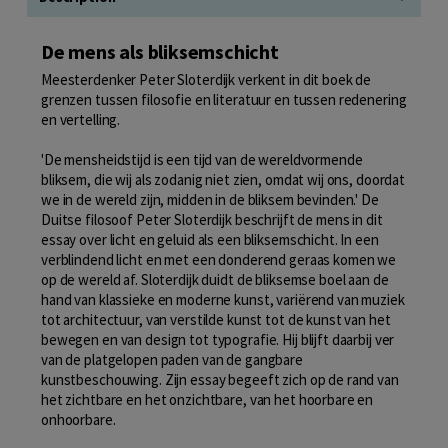
De mens als bliksemschicht
Meesterdenker Peter Sloterdijk verkent in dit boek de
grenzen tussen filosofie en literatuur en tussen redenering
en vertelling.
'De mensheidstijd is een tijd van de wereldvormende
bliksem, die wij als zodanig niet zien, omdat wij ons, doordat
we in de wereld zijn, midden in de bliksem bevinden.' De
Duitse filosoof Peter Sloterdijk beschrijft de mens in dit
essay over licht en geluid als een bliksemschicht. In een
verblindend licht en met een donderend geraas komen we
op de wereld af. Sloterdijk duidt de bliksemse boel aan de
hand van klassieke en moderne kunst, variërend van muziek
tot architectuur, van verstilde kunst tot de kunst van het
bewegen en van design tot typografie. Hij blijft daarbij ver
van de platgelopen paden van de gangbare
kunstbeschouwing. Zijn essay begeeft zich op de rand van
het zichtbare en het onzichtbare, van het hoorbare en
onhoorbare.