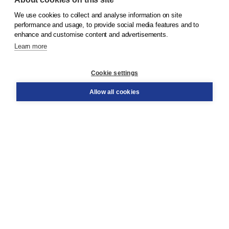
We use cookies to collect and analyse information on site
© 2026
Koninklijke Boom uitgevers
performance and usage, to provide social media features and to
enhance and customise content and advertisements.
Learn more
Customer service
Cookie settings
Support
Order
Allow all cookies
Returns
Teacher service
Contact
About Boom NT2
About us
Partners
Customized advice
Free shipping within NL above € 20