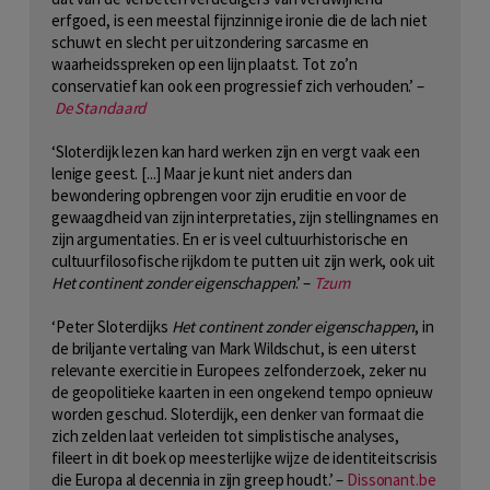
erfgoed, is een meestal fijnzinnige ironie die de lach niet
schuwt en slecht per uitzondering sarcasme en
waarheidsspreken op een lijn plaatst. Tot zo’n
conservatief kan ook een progressief zich verhouden.’ –
De Standaard
‘Sloterdijk lezen kan hard werken zijn en vergt vaak een
lenige geest. [...] Maar je kunt niet anders dan
bewondering opbrengen voor zijn eruditie en voor de
gewaagdheid van zijn interpretaties, zijn stellingnames en
zijn argumentaties. En er is veel cultuurhistorische en
cultuurfilosofische rijkdom te putten uit zijn werk, ook uit
Het continent zonder eigenschappen
.’ –
Tzum
‘Peter Sloterdijks
Het continent zonder eigenschappen
, in
de briljante vertaling van Mark Wildschut, is een uiterst
relevante exercitie in Europees zelfonderzoek, zeker nu
de geopolitieke kaarten in een ongekend tempo opnieuw
worden geschud. Sloterdijk, een denker van formaat die
zich zelden laat verleiden tot simplistische analyses,
fileert in dit boek op meesterlijke wijze de identiteitscrisis
die Europa al decennia in zijn greep houdt.’ –
Dissonant.be