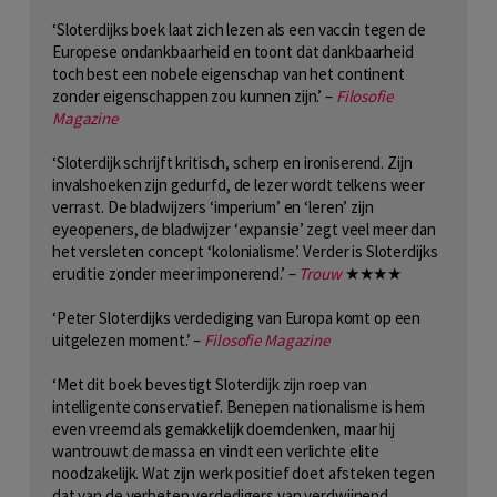
‘Sloterdijks boek laat zich lezen als een vaccin tegen de
Europese ondankbaarheid en toont dat dankbaarheid
toch best een nobele eigenschap van het continent
zonder eigenschappen zou kunnen zijn.’ –
Filosofie
Magazine
‘Sloterdijk schrijft kritisch, scherp en ironiserend. Zijn
invalshoeken zijn gedurfd, de lezer wordt telkens weer
verrast. De bladwijzers ‘imperium’ en ‘leren’ zijn
eyeopeners, de bladwijzer ‘expansie’ zegt veel meer dan
het versleten concept ‘kolonialisme’. Verder is Sloterdijks
eruditie zonder meer imponerend.’ –
Trouw
★★★★
‘Peter Sloterdijks verdediging van Europa komt op een
uitgelezen moment.’ –
Filosofie Magazine
‘Met dit boek bevestigt Sloterdijk zijn roep van
intelligente conservatief. Benepen nationalisme is hem
even vreemd als gemakkelijk doemdenken, maar hij
wantrouwt de massa en vindt een verlichte elite
noodzakelijk. Wat zijn werk positief doet afsteken tegen
dat van de verbeten verdedigers van verdwijnend