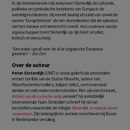
In zijn kenmerkende stijl analyseert Sloterdijk de culturele,
politieke en symbolische betekenis van Europa in de
wereldgeschiedenis. Hij neemt daarbij afstand van zowel de
naïeve ‘Europtimisten’ als het doemdenken dat de opkomst
van het nieuwe extreemrechts voedt.
Het continent zonder
eigenschappen
toont Sloterdijk op zijn best: erudiet,
kritisch en messcherp.
‘Een wake-upcall voor de al te uitgeputte Europese
geesten.’ –
Die Zeit
Over de auteur
Peter Sloterdijk
(1947) is zowel geliefd als omstreden:
enfant terrible van de Duitse filosofie, auteur van
filosofische bestsellers, briljant stilist, controversieel
denker en vele malen onderscheiden. Met zijn eerste boek,
Kritiek van de cynische rede
, verwierf hij onmiddellijk
internationale faam. Sindsdien schreef hij tal van
bestsellers waaronder de trilogie
Sferen
en
Je moet je leven
veranderen
. Zijn belangrijkste werken verschenen bij Boom
in Nederlandse vertaling.