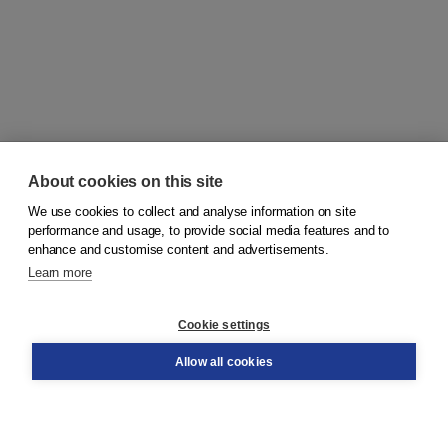
About cookies on this site
We use cookies to collect and analyse information on site
© 2026
Koninklijke Boom uitgevers
performance and usage, to provide social media features and to
enhance and customise content and advertisements.
Learn more
Customer service
Cookie settings
Support
Order
Allow all cookies
Returns
Teacher service
Contact