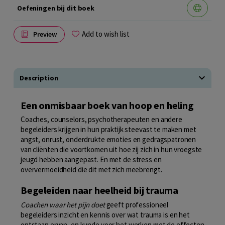
Oefeningen bij dit boek
Add to wish list
Preview
Description
Een onmisbaar boek van hoop en heling
Coaches, counselors, psychotherapeuten en andere
begeleiders krijgen in hun praktijk steevast te maken met
angst, onrust, onderdrukte emoties en gedragspatronen
van cliënten die voortkomen uit hoe zij zich in hun vroegste
jeugd hebben aangepast. En met de stress en
oververmoeidheid die dit met zich meebrengt.
Begeleiden naar heelheid bij trauma
Coachen waar het pijn doet
geeft professioneel
begeleiders inzicht en kennis over wat trauma is en het
ontstaan ervan, en kunde voor het werken met de effecten