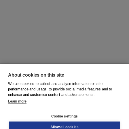
About cookies on this site
We use cookies to collect and analyse information on site
© 2026
Koninklijke Boom uitgevers
performance and usage, to provide social media features and to
enhance and customise content and advertisements.
Learn more
Customer service
Cookie settings
Support
Order
Allow all cookies
Returns