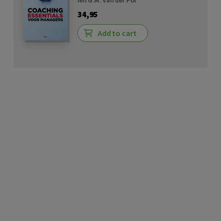
Ien G.M. van der Pol
34,95
Add to cart