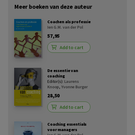
Meer boeken van deze auteur
Coachen als professie
Ien G.M. van der Pol
57,95
Add to cart
De essentie van
coaching
Editor(s):
Laurens
Knoop
,
Yvonne Burger
28,50
Add to cart
Coaching essentials
voor managers