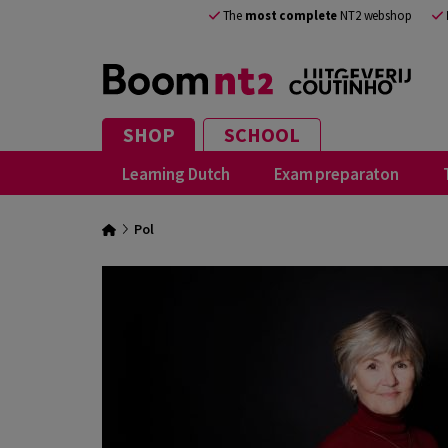
The
most complete
NT2 webshop
SHOP
SCHOOL
Learning Dutch
Exam preparaton
Pol