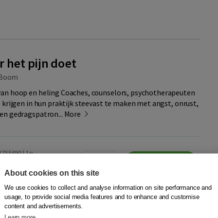
 het pijn doet
Boom
an hoop en heling Coaches, counselors, psychotherapeuten
 krijgen in hun praktijk steevast te maken met angst, onrust,
en gedragspatron...
More
8755490 | 1e
Quantity
29,95
−
+
Add to cart
ed dinsdag
About cookies on this site
We use cookies to collect and analyse information on site performance and
usage, to provide social media features and to enhance and customise
23,95
Add to cart
24427352
content and advertisements.
Learn more