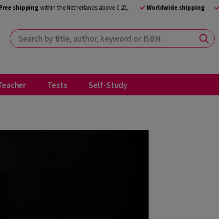
Free shipping
within the Netherlands above € 20,-
Worldwide shipping
Search by title, author, keyword or ISBN
Teacher
Tests
Self-Study