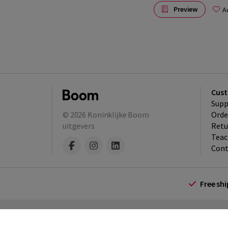
Preview
A
Cust
Supp
© 2026
Koninklijke Boom
Orde
uitgevers
Retu
Teac
Cont
Free sh
Terms and Conditions (for consumers)
Te
policy