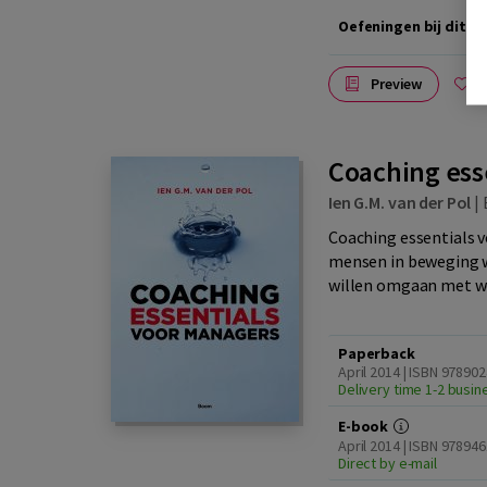
Oefeningen bij dit b
Preview
A
Coaching ess
Ien G.M. van der Pol
|
Coaching essentials v
mensen in beweging wi
willen omgaan met we
Paperback
April 2014 | ISBN 97890
Delivery time 1-2 busi
E-book
April 2014 | ISBN 97894
Direct by e-mail