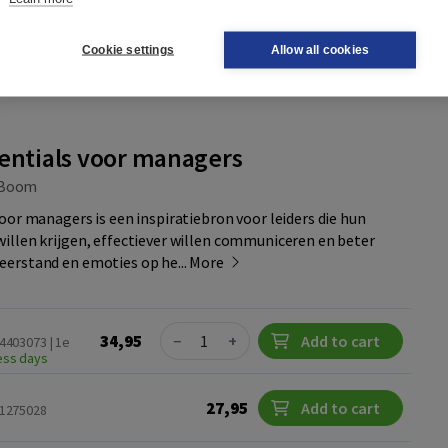
Visit site
oek
Cookie settings
Allow all cookies
dd to wish list
entials voor managers
Boom
oor managers is een inspiratiebron voor leiders die hun
llen krijgen, effectiever willen communiceren en beter
erstand en emoties op he...
More
Quantity
34,95
−
+
Add to cart
24403073 | 1e
ness days
27,95
Add to cart
61275028