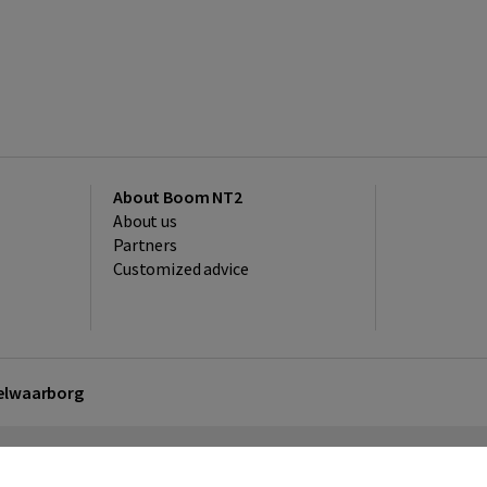
About Boom NT2
About us
Partners
Customized advice
kelwaarborg
sclaimer
Privacy