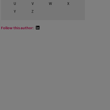
U
V
W
X
Y
Z
Follow this author: