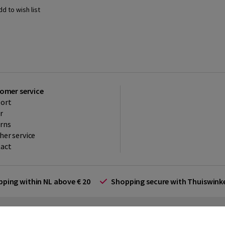
dd to wish list
omer service
ort
r
rns
her service
act
ipping within NL above € 20
Shopping secure with Thuiswin
rms and Conditions (for businesses)
Promotional terms
Cookies
Di