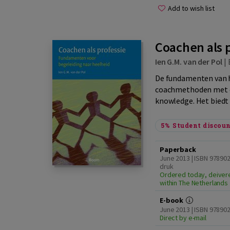
Add to wish list
Coachen als 
Ien G.M. van der Pol
|
De fundamenten van h
coachmethoden met el
knowledge. Het biedt 
5%
Student discou
Paperback
June 2013 | ISBN 97890
druk
Ordered today, deiver
within The Netherlands
E-book
June 2013 | ISBN 978902
Direct by e-mail