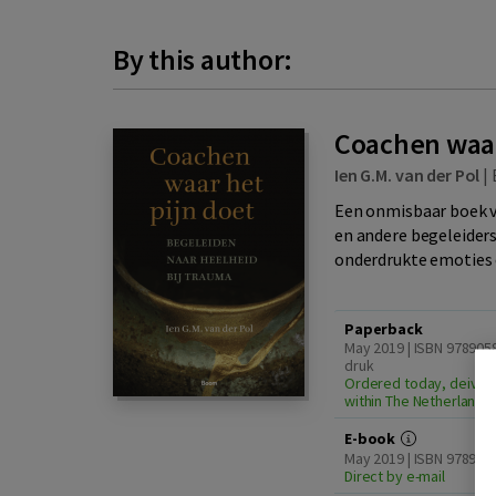
By this author:
Coachen waar
Ien G.M. van der Pol
|
Een onmisbaar boek v
en andere begeleiders
onderdrukte emoties 
Paperback
May 2019 | ISBN 978905
druk
Ordered today, deiver
within The Netherlands
E-book
May 2019 | ISBN 97890
Direct by e-mail