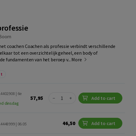
professie
Boom
et coachen Coachen als professie verbindt verschillende
kaar tot een overzichtelijk geheel, een body of
de fundamenten van het beroep v...
More
nt
24402908 | 6e
Quantity
57,95
−
+
Add to cart
ed dinsdag
46,50
Add to cart
4448999 | 06.05