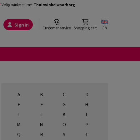
Veilig winkelen met
Thuiswinkelwaarborg
Sign in
Customer service
Shopping cart
EN
A
B
C
D
E
F
G
H
I
J
K
L
M
N
O
P
Q
R
S
T