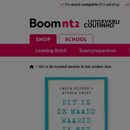
The
most complete
NT2 webshop
SHOP
SCHOOL
Learning Dutch
Exam preparaton
Dit is de maand waarin ik het anders doe