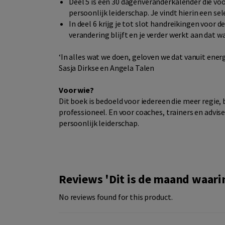
Deel 5 is een 30 dagenveranderkalender die vo
persoonlijk leiderschap. Je vindt hierin een sel
In deel 6 krijg je tot slot handreikingen voor
verandering blijft en je verder werkt aan dat wa
‘In alles wat we doen, geloven we dat vanuit ener
Sasja Dirkse en Angela Talen
Voor wie?
Dit boek is bedoeld voor iedereen die meer regie, b
professioneel. En voor coaches, trainers en advis
persoonlijk leiderschap.
Reviews 'Dit is de maand waarin
No reviews found for this product.