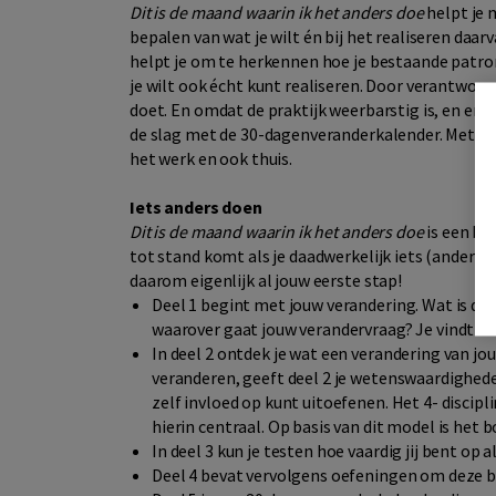
Dit is de maand waarin ik het anders doe
helpt je 
bepalen van wat je wilt én bij het realiseren daar
helpt je om te herkennen hoe je bestaande patron
je wilt ook écht kunt realiseren. Door verantwoord
doet. En omdat de praktijk weerbarstig is, en er a
de slag met de 30-dagenveranderkalender. Met voo
het werk en ook thuis.
Iets anders doen
Dit is de maand waarin ik het anders doe
is een bo
tot stand komt als je daadwerkelijk iets (anders)
daarom eigenlijk al jouw eerste stap!
Deel 1 begint met jouw verandering. Wat is de 
waarover gaat jouw verandervraag? Je vindt er 
In deel 2 ontdek je wat een verandering van j
veranderen, geeft deel 2 je wetenswaardighede
zelf invloed op kunt uitoefenen. Het 4- discip
hierin centraal. Op basis van dit model is het 
In deel 3 kun je testen hoe vaardig jij bent op al
Deel 4 bevat vervolgens oefeningen om deze b