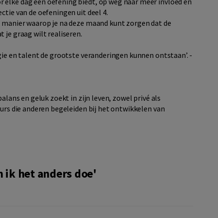
or elke dag een oefening biedt, op weg naar meer invloed en
ectie van de oefeningen uit deel 4.
 de manier waarop je na deze maand kunt zorgen dat de
t je graag wilt realiseren.
gie en talent de grootste veranderingen kunnen ontstaan’. -
alans en geluk zoekt in zijn leven, zowel privé als
eurs die anderen begeleiden bij het ontwikkelen van
 ik het anders doe'