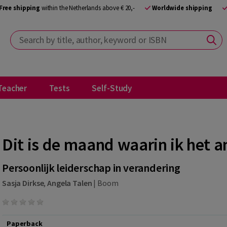
Free shipping
within the Netherlands above € 20,-
Worldwide shipping
Search by title, author, keyword or ISBN
Teacher
Tests
Self-Study
Dit is de maand waarin ik het 
Persoonlijk leiderschap in verandering
Sasja Dirkse
,
Angela Talen
|
Boom
Paperback