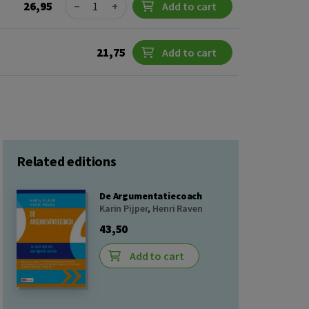
Quantity
26,95
−
+
Add to cart
21,75
Add to cart
Related editions
De Argumentatiecoach
Karin Pijper
,
Henri Raven
43,50
Add to cart