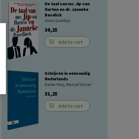
De taal van mr. Jip van
Harten en dr. Janneke
Bavelick
Simo Goddijn
30,25
Add to cart
Schrijven in eenvoudig
Nederlands
Karen Heij
,
Wessel Visser
31,25
Add to cart