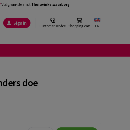
Veilig winkelen met
Thuiswinkelwaarborg
Sign in
Customer service
Shopping cart
EN
anders doe