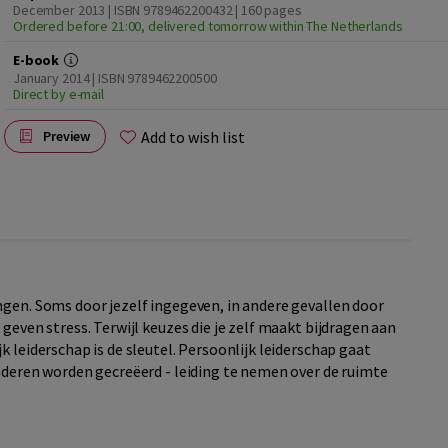
December 2013 | ISBN 9789462200432
| 160 pages
Ordered before 21:00, delivered tomorrow within The Netherlands
E-book
January 2014 | ISBN 9789462200500
Direct by e-mail
Add to wish list
Preview
ngen. Soms door jezelf ingegeven, in andere gevallen door
geven stress. Terwijl keuzes die je zelf maakt bijdragen aan
 leiderschap is de sleutel. Persoonlijk leiderschap gaat
anderen worden gecreëerd - leiding te nemen over de ruimte