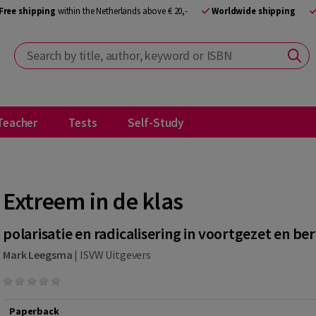
Free shipping
within the Netherlands above € 20,-
Worldwide shipping
Search by title, author, keyword or ISBN
Teacher
Tests
Self-Study
Extreem in de klas
polarisatie en radicalisering in voortgezet en b
Mark Leegsma
|
ISVW Uitgevers
Paperback