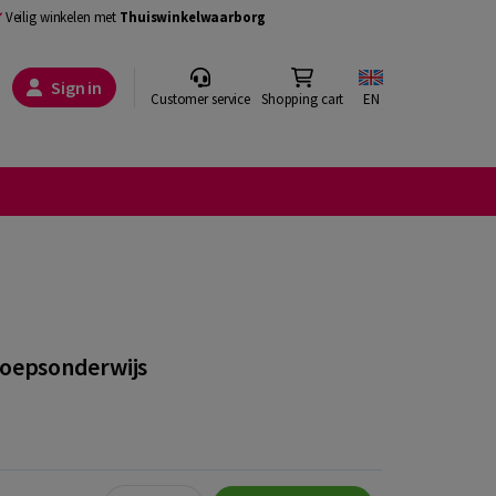
Veilig winkelen met
Thuiswinkelwaarborg
Sign in
Customer service
Shopping cart
EN
eroepsonderwijs