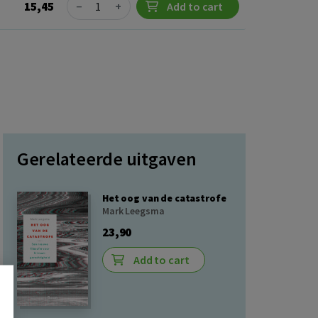
Quantity
15,45
−
+
Add to cart
Gerelateerde uitgaven
Het oog van de catastrofe
Mark Leegsma
23,90
Add to cart