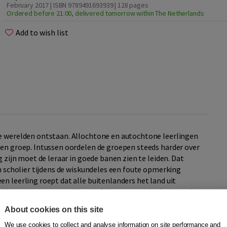
February 2017 | ISBN 9789491693939
| 128 pages
Ordered before 21:00, delivered tomorrow within The Netherlands
Add to wish list
ee werelden ontstaan. Allochtone en autochtone leerlingen
gen groep. Intussen oordelen de groepen steeds harder over
g zijn moet de leraar in goede banen zien te leiden. Dat
en scholier tijdens de wiskundeles een foute opmerking
n leerling roept dat alle buitenlanders het land uit
n klasgenoot met een kleurtje? Hoe reageer je als iemand
About cookies on this site
 handvatten om met dergelijke extreme uitingen om te
We use cookies to collect and analyse information on site performance and