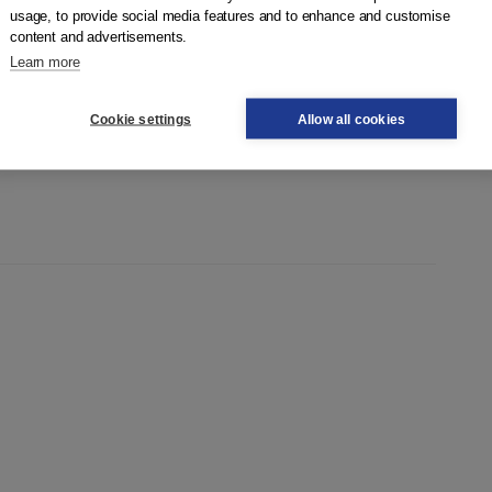
usage, to provide social media features and to enhance and customise
nnisinstituten en lerarenopleidingen van hogescholen en
content and advertisements.
 vertellen hoe je radicalisering tijdig kunt signaleren en hoe
Learn more
ijk de samenleving, bij elkaar te houden.
Cookie settings
Allow all cookies