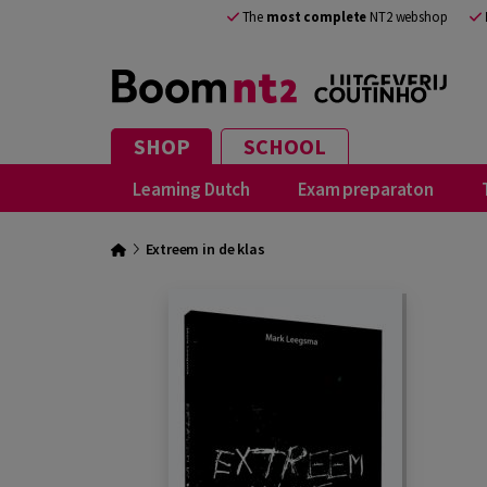
The
most complete
NT2 webshop
SHOP
SCHOOL
Learning Dutch
Exam preparaton
Extreem in de klas