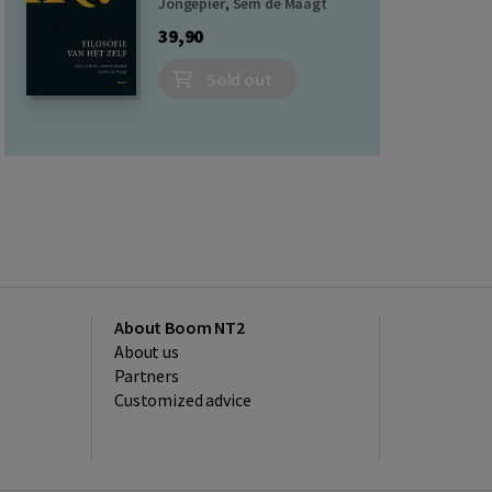
Jongepier
,
Sem de Maagt
39,90
Sold out
About Boom NT2
About us
Partners
Customized advice