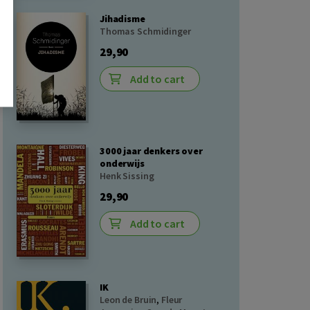
Jihadisme
Thomas Schmidinger
29,90
Add to cart
3000 jaar denkers over
onderwijs
Henk Sissing
29,90
Add to cart
IK
Leon de Bruin
,
Fleur