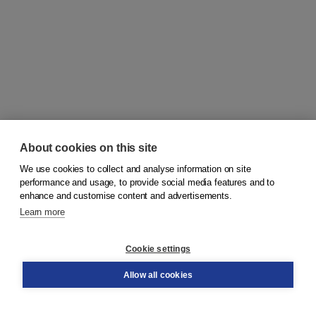
About cookies on this site
We use cookies to collect and analyse information on site
© 2026
Koninklijke Boom uitgevers
performance and usage, to provide social media features and to
enhance and customise content and advertisements.
Learn more
Customer service
Cookie settings
Support
Order
Allow all cookies
Returns
Teacher service
Contact