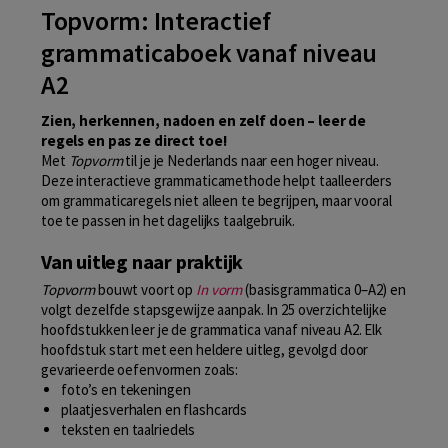
Topvorm: Interactief
grammaticaboek vanaf niveau
A2
Zien, herkennen, nadoen en zelf doen – leer de
regels en pas ze direct toe!
Met
Topvorm
til je je Nederlands naar een hoger niveau.
Deze interactieve grammaticamethode helpt taalleerders
om grammaticaregels niet alleen te begrijpen, maar vooral
toe te passen in het dagelijks taalgebruik.
Van uitleg naar praktijk
Topvorm
bouwt voort op
In vorm
(basisgrammatica 0–A2) en
volgt dezelfde stapsgewijze aanpak. In 25 overzichtelijke
hoofdstukken leer je de grammatica vanaf niveau A2. Elk
hoofdstuk start met een heldere uitleg, gevolgd door
gevarieerde oefenvormen zoals:
foto’s en tekeningen
plaatjesverhalen en flashcards
teksten en taalriedels