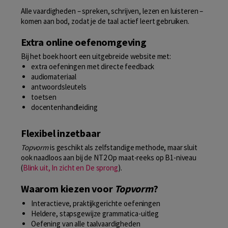
Alle vaardigheden – spreken, schrijven, lezen en luisteren –
komen aan bod, zodat je de taal actief leert gebruiken.
Extra online oefenomgeving
Bij het boek hoort een uitgebreide website met:
extra oefeningen met directe feedback
audiomateriaal
antwoordsleutels
toetsen
docentenhandleiding
Flexibel inzetbaar
Topvorm
is geschikt als zelfstandige methode, maar sluit
ook naadloos aan bij de NT2 Op maat-reeks op B1-niveau
(
Blink uit, In zicht en De sprong
).
Waarom kiezen voor
Topvorm
?
Interactieve, praktijkgerichte oefeningen
Heldere, stapsgewijze grammatica-uitleg
Oefening van alle taalvaardigheden