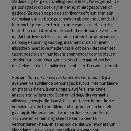
Mededeling ter geruststelling Beste lezer, Wees gerust. De
personages in dit boek zijn in het echt niet gestorven of
gedood. Ze leven nog en de schrijver heeft hun allen een
exemplaar van dit boek geschonken als bedankje, omdat hij
hen mocht gebruiken ter inspiratie voor zijn verhalen. Hij
heeft hen niet laten sterven aan het einde van de verhalen
omdat hun levens te saai waren en alleen hun dood die van
de nodige spanning voorzag, maar omdat de schrijver -
misschien moet ik vermelden dat ik dat ben - niet over het
talent beschikt om hun levens spannender voor te stellen
zónder hun dood. Overigens bestaat een aantal van hen
ook helemaal niet, behalve in de verhalen. Dus wees gerust.
Rodaan '
Duizend-en-een nachtmerries
' wordt door bijna
evenveel verschillende personages bevolkt, met hun kleine
en grote verhalen, levensvragen, twijfels, irrationele
angsten en verlangens. Geen enkel dagelijks verhaal is
alledaags, bewijst Rodaan Al Galidi met deze bundel korte
verhalen, waarin hij het kleine uitvergroot en op bezoek
gaat bij de Nederlanders die hij inmiddels zo goed kent.
Toch weten ze hem nog steeds keer op keer te
verwonderen - hem, en soms ook de nieuwe inwoners van
Nederland. Hoe kijken zij naar elkaar, en wat voor