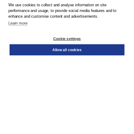
We use cookies to collect and analyse information on site
© 2026
Koninklijke Boom uitgevers
performance and usage, to provide social media features and to
enhance and customise content and advertisements.
Learn more
Customer service
Cookie settings
Support
Order
Allow all cookies
Returns
Teacher service
Contact
About Boom NT2
About us
Partners
Customized advice
Free shipping within NL above € 20
Shopping secure with Thuiswinkelwaarborg